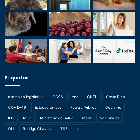
Etiquetas
asamblea legislativa
CCSS
cne
CNFL
Costa Rica
COVID-19
Estados Unidos
Fuerza Pública
Gobierno
INS
MEP
Ministerio de Salud
mopt
Nacionales
OIJ
Rodrigo Chaves.
TSE
ucr