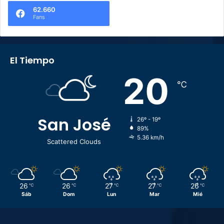
62.660
Fans
El Tiempo
20
℃
San José
26º - 19º
89%
5.36 km/h
Scattered Clouds
26
26
27
27
26
℃
℃
℃
℃
℃
Sáb
Dom
Lun
Mar
Mié