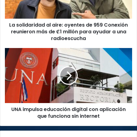
959
Conexión
reunieron
La solidaridad al aire: oyentes de 959 Conexión
más
de
reunieron más de ₡1 millón para ayudar a una
₡1
radioescucha
millón
para
UNA
ayudar
impulsa
a
educación
una
digital
radioescucha
con
aplicación
que
funciona
sin
UNA impulsa educación digital con aplicación
internet
que funciona sin internet