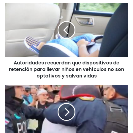
Autoridades
recuerdan
que
dispositivos
de
retención
para
llevar
niños
Autoridades recuerdan que dispositivos de
en
vehículos
retención para llevar niños en vehículos no son
no
optativos y salvan vidas
son
optativos
Chaves
y
resalta
salvan
“comportamiento
vidas
ejemplar”
de
oficiales
de
la