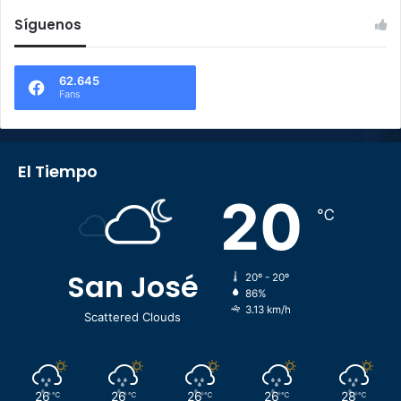
Síguenos
62.645
Fans
El Tiempo
20
℃
San José
20º - 20º
86%
3.13 km/h
Scattered Clouds
26
26
26
26
28
℃
℃
℃
℃
℃