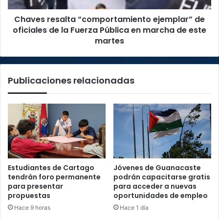
Fuerza
Chaves resalta “comportamiento ejemplar” de
Pública
en
oficiales de la Fuerza Pública en marcha de este
marcha
martes
de
este
martes
Publicaciones relacionadas
Estudiantes de Cartago
Jóvenes de Guanacaste
tendrán foro permanente
podrán capacitarse gratis
para presentar
para acceder a nuevas
propuestas
oportunidades de empleo
Hace 9 horas
Hace 1 día