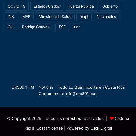
COVID-19
Estados Unidos
Fuerza Pública
Gobierno
INS
MEP
Ministerio de Salud
mopt
Nacionales
OIJ
Rodrigo Chaves.
TSE
ucr
CRC89.1 FM - Noticias - Todo Lo Que Importa en Costa Rica
Contáctanos: info@crc891.com
© Copyright 2026, Todos los derechos reservados |
Cadena
Radial Costarricense
| Powered by
Click Digital