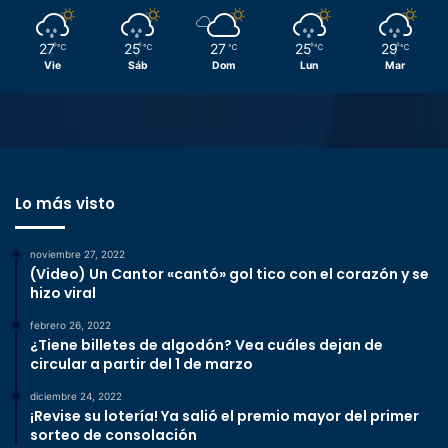
27
25
27
25
29
℃
℃
℃
℃
℃
Vie
Sáb
Dom
Lun
Mar
Lo más visto
noviembre 27, 2022
(Video) Un Cantor «cantó» gol tico con el corazón y se
hizo viral
febrero 26, 2022
¿Tiene billetes de algodón? Vea cuáles dejan de
circular a partir del 1 de marzo
diciembre 24, 2022
¡Revise su lotería! Ya salió el premio mayor del primer
sorteo de consolación