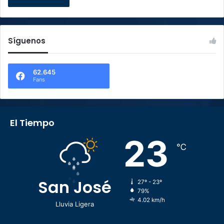
Síguenos
62.645
Fans
El Tiempo
23
℃
San José
27º - 23º
79%
4.02 km/h
Lluvia Ligera