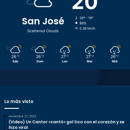
20
San José
26º - 19º
89%
5.36 km/h
Scattered Clouds
26
26
27
27
26
℃
℃
℃
℃
℃
Sáb
Dom
Lun
Mar
Mié
Lo más visto
noviembre 27, 2022
(Video) Un Cantor «cantó» gol tico con el corazón y se
hizo viral