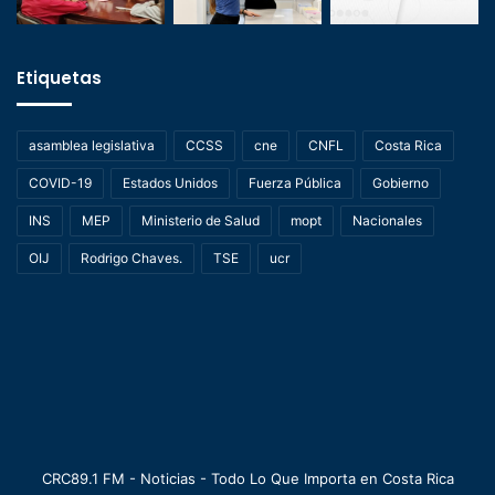
Etiquetas
asamblea legislativa
CCSS
cne
CNFL
Costa Rica
COVID-19
Estados Unidos
Fuerza Pública
Gobierno
INS
MEP
Ministerio de Salud
mopt
Nacionales
OIJ
Rodrigo Chaves.
TSE
ucr
CRC89.1 FM - Noticias - Todo Lo Que Importa en Costa Rica