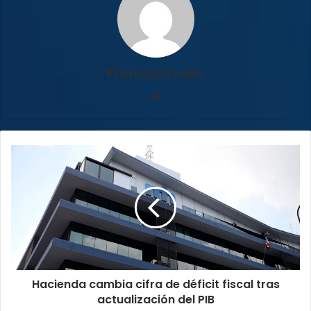
Francisco León
Sitio
web
Hacienda
cambia
cifra
de
déficit
fiscal
tras
actualización
del
Hacienda cambia cifra de déficit fiscal tras
PIB
actualización del PIB