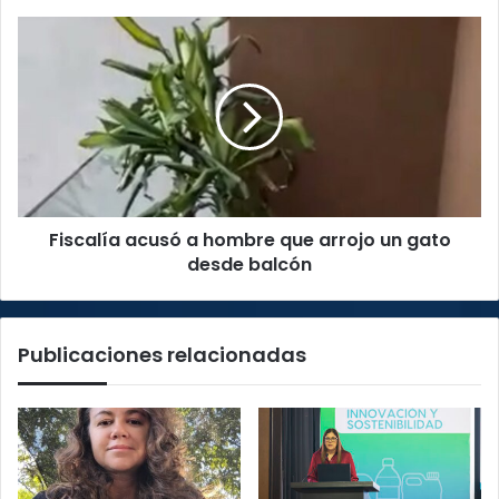
Fiscalía
acusó
a
hombre
que
arrojo
un
gato
desde
Fiscalía acusó a hombre que arrojo un gato
balcón
desde balcón
Publicaciones relacionadas