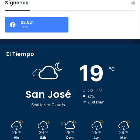
Síguenos
62.621
Fans
El Tiempo
19
℃
San José
26º - 18º
87%
2.68 km/h
Scattered Clouds
26
26
28
25
29
℃
℃
℃
℃
℃
Vie
Sáb
Dom
Lun
Mar