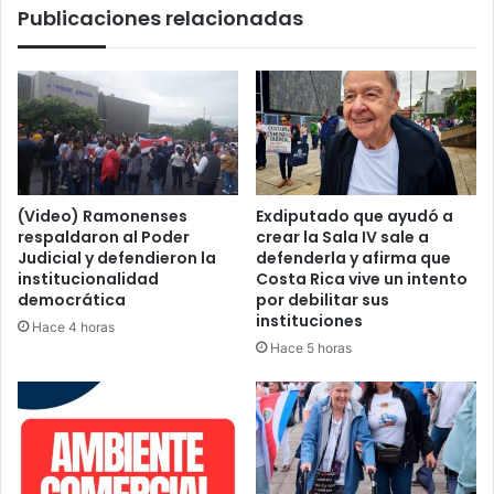
Publicaciones relacionadas
confirmar
19
casos
nuevos
(Video) Ramonenses
Exdiputado que ayudó a
respaldaron al Poder
crear la Sala IV sale a
Judicial y defendieron la
defenderla y afirma que
institucionalidad
Costa Rica vive un intento
democrática
por debilitar sus
instituciones
Hace 4 horas
Hace 5 horas