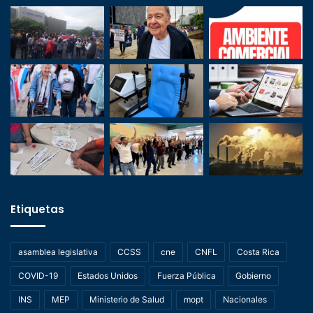
Etiquetas
asamblea legislativa
CCSS
cne
CNFL
Costa Rica
COVID-19
Estados Unidos
Fuerza Pública
Gobierno
INS
MEP
Ministerio de Salud
mopt
Nacionales