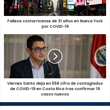
Nueva
York
por
Fallece costarricense de 31 años en Nueva York
COVID-
19
por COVID-19
Viernes
Santo
deja
en
558
cifra
de
contagiados
de
Viernes Santo deja en 558 cifra de contagiados
COVID-
19
de COVID-19 en Costa Rica tras confirmar 19
en
casos nuevos
Costa
Rica
tras