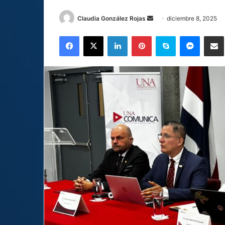
Send
Claudia González Rojas
diciembre 8, 2025
an
Facebook
X
LinkedIn
Pinterest
Skype
Messen
C
email