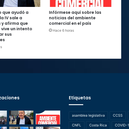
o que ayudó a
Infórmese aquí sobre las
la IV sale a
noticias del ambiente
 y afirma que
comercial en el país
 vive un intento
Hace 6 horas
ar sus
nes
as
zaciones
Etiquetas
asamblea legislativa
CCSS
CNFL
Costa Rica
COVID-