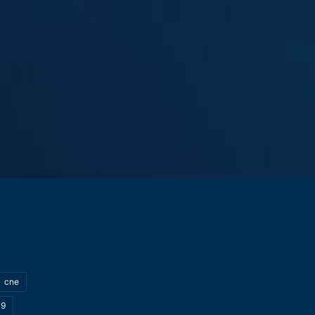
cne
19