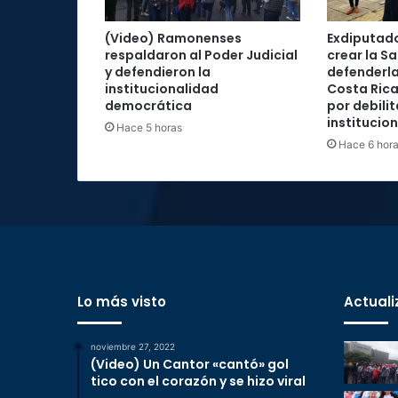
(Video) Ramonenses
Exdiputad
respaldaron al Poder Judicial
crear la Sa
y defendieron la
defenderla
institucionalidad
Costa Rica
democrática
por debilit
institucio
Hace 5 horas
Hace 6 hor
Lo más visto
Actuali
noviembre 27, 2022
(Video) Un Cantor «cantó» gol
tico con el corazón y se hizo viral