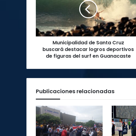
Cruz
buscará
destacar
logros
deportivos
de
Municipalidad de Santa Cruz
figuras
del
buscará destacar logros deportivos
surf
de figuras del surf en Guanacaste
en
Guanacaste
Publicaciones relacionadas