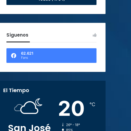
Síguenos
62.621
Fans
El Tiempo
20
℃
San José
26º - 18º
85%