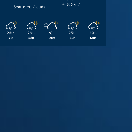
3.13 km/h
Scattered Clouds
26
26
28
25
29
℃
℃
℃
℃
℃
Vie
Sáb
Dom
Lun
Mar