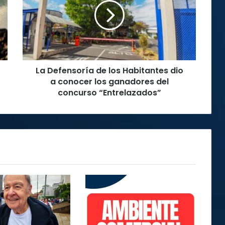
los
Habitantes
dio
a
conocer
los
La Defensoría de los Habitantes dio
ganadores
del
a conocer los ganadores del
concurso
concurso “Entrelazados”
“Entrelazados”