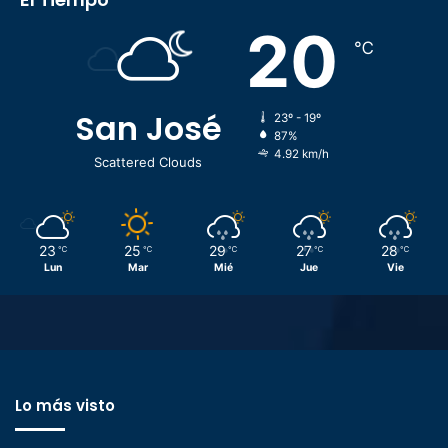
20
℃
San José
23º - 19º
87%
4.92 km/h
Scattered Clouds
23
25
29
27
28
℃
℃
℃
℃
℃
Lun
Mar
Mié
Jue
Vie
Lo más visto