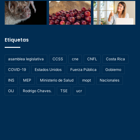
Etiquetas
asamblea legislativa
CCSS
cne
CNFL
Costa Rica
COVID-19
Estados Unidos
Fuerza Pública
Gobierno
INS
MEP
Ministerio de Salud
mopt
Nacionales
OIJ
Rodrigo Chaves.
TSE
ucr