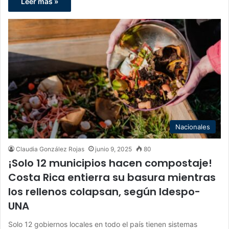
Leer más »
Nacionales
Claudia González Rojas
junio 9, 2025
80
¡Solo 12 municipios hacen compostaje!
Costa Rica entierra su basura mientras
los rellenos colapsan, según Idespo-
UNA
Solo 12 gobiernos locales en todo el país tienen sistemas