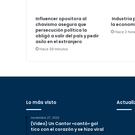
Influencer opositora al
Industria 
chavismo asegura que
la economí
persecución política la
Hace 2 hor
obligó a salir del país y pedir
asilo en el extranjero
Hace 59 minutos
Lo más visto
Actuali
noviembre 27, 2022
(Video) Un Cantor «cantó» gol
tico con el corazón y se hizo viral