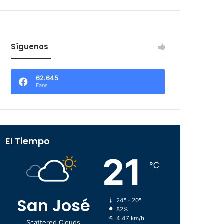
Síguenos
62.645
Fans
El Tiempo
21
℃
San José
24º - 20º
82%
4.47 km/h
Scattered Clouds