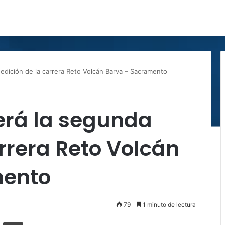
edición de la carrera Reto Volcán Barva – Sacramento
erá la segunda
arrera Reto Volcán
mento
80
1 minuto de lectura
ger
ompartir por correo electrónico
Imprimir