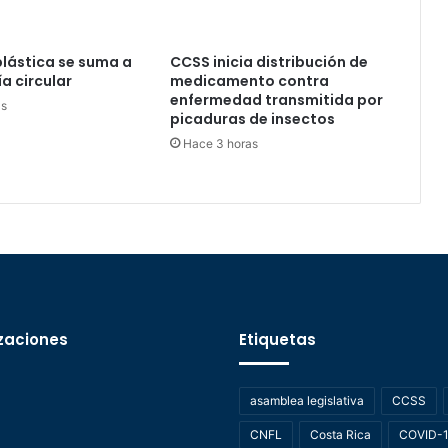
plástica se suma a
CCSS inicia distribución de
a circular
medicamento contra
enfermedad transmitida por
as
picaduras de insectos
Hace 3 horas
zaciones
Etiquetas
asamblea legislativa
CCSS
CNFL
Costa Rica
COVID-