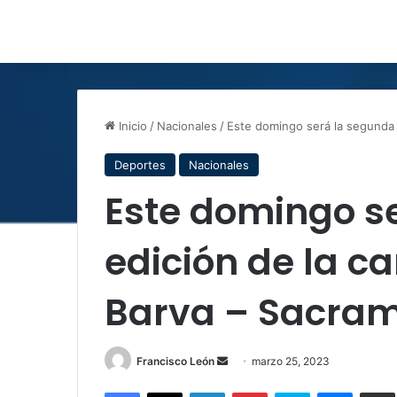
Inicio
/
Nacionales
/
Este domingo será la segunda 
Deportes
Nacionales
Este domingo s
edición de la c
Barva – Sacra
Send
Francisco León
marzo 25, 2023
an
Facebook
X
LinkedIn
Pinterest
Skype
Messen
C