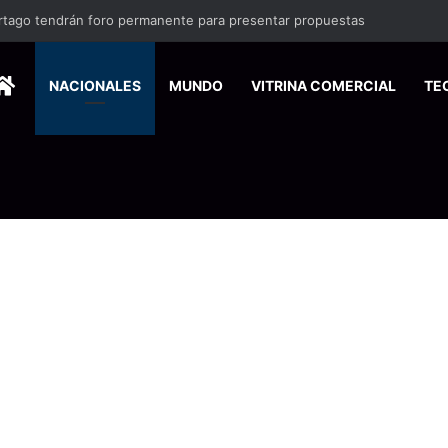
UCR crean tecnología que limpia aguas residuales con hongos
HOME
NACIONALES
MUNDO
VITRINA COMERCIAL
TE