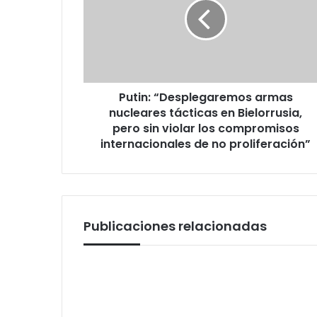
nucleares
tácticas
en
Bielorrusia,
pero
sin
Putin: “Desplegaremos armas
violar
los
nucleares tácticas en Bielorrusia,
compromisos
pero sin violar los compromisos
internacionales
internacionales de no proliferación”
de
no
proliferación”
Publicaciones relacionadas