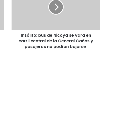
Nicoya
se
vara
en
carril
central
Insólito: bus de Nicoya se vara en
de
la
carril central de la General Cañas y
General
pasajeros no podían bajarse
Cañas
y
pasajeros
no
podían
bajarse