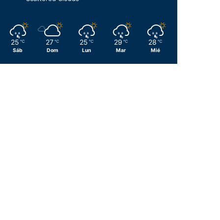
25
27
25
29
28
℃
℃
℃
℃
℃
Sáb
Dom
Lun
Mar
Mié