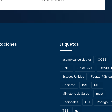
as
Hace 5 horas
zaciones
Etiquetas
asamblea legislativa
CCSS
CNFL
Costa Rica
COVID-
Estados Unidos
Fuerza Pública
Gobierno
INS
MEP
Ministerio de Salud
mopt
Nacionales
OIJ
Rodrigo C
TSE
ucr