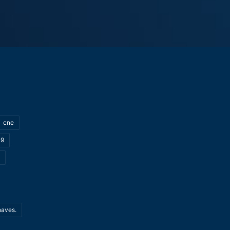
cne
19
haves.