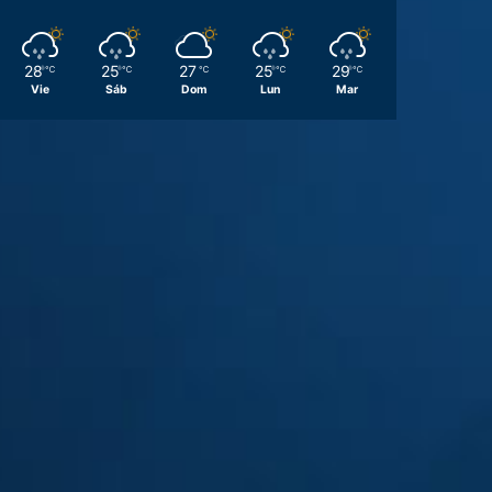
28
25
27
25
29
℃
℃
℃
℃
℃
Vie
Sáb
Dom
Lun
Mar