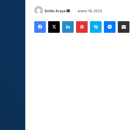
Send
Emilio Araya
enero 18, 2023
an
Facebook
X
LinkedIn
Pinterest
Skype
Messen
C
email