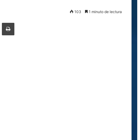
103
1 minuto de lectura
ger
ompartir por correo electrónico
Imprimir