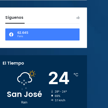
Síguenos
62.645
Fans
El Tiempo
24
℃
San José
28º - 24º
69%
3.1 km/h
Rain