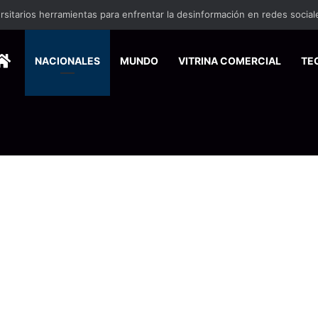
ersitarios herramientas para enfrentar la desinformación en redes social
HOME
NACIONALES
MUNDO
VITRINA COMERCIAL
TE