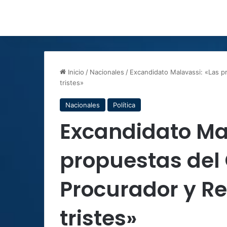
Inicio
/
Nacionales
/
Excandidato Malavassi: «Las 
tristes»
Nacionales
Política
Excandidato Ma
propuestas del
Procurador y R
tristes»