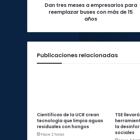
Dan tres meses a empresarios para
más
de
reemplazar buses con más de 15
15
años
años
Publicaciones relacionadas
Científicas de la UCR crean
TSE llevará
tecnología que limpia aguas
herramient
residuales con hongos
la desinfo
sociales
Hace 2 horas