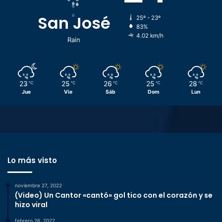
San José
25º - 23º
83%
4.02 km/h
Rain
23
25
26
25
28
℃
℃
℃
℃
℃
Jue
Vie
Sáb
Dom
Lun
Lo más visto
noviembre 27, 2022
(Video) Un Cantor «cantó» gol tico con el corazón y se
hizo viral
febrero 26, 2022