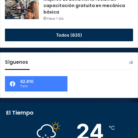
capacitación gratuita en mecánica
básica
Hace 1 día
Todos (835)
Síguenos
62.610
Fans
El Tiempo
24
℃