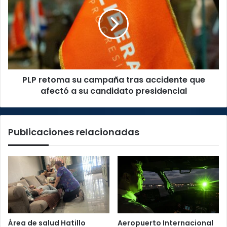
su
campaña
tras
accidente
que
afectó
a
PLP retoma su campaña tras accidente que
su
candidato
afectó a su candidato presidencial
presidencial
Publicaciones relacionadas
Área de salud Hatillo
Aeropuerto Internacional