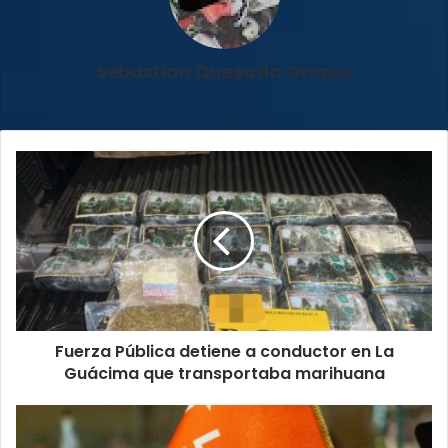
Sebastian Quesada Orozco
Fuerza
Pública
detiene
a
conductor
en
La
Guácima
que
Fuerza Pública detiene a conductor en La
transportaba
marihuana
Guácima que transportaba marihuana
PLP
retoma