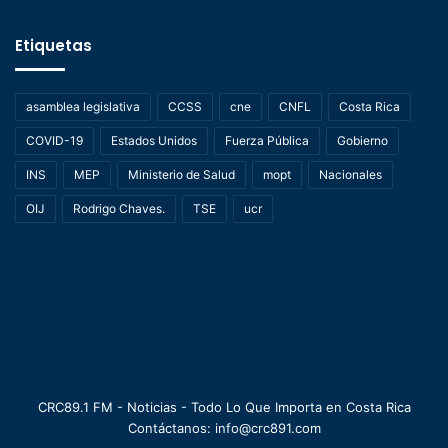
Etiquetas
asamblea legislativa
CCSS
cne
CNFL
Costa Rica
COVID-19
Estados Unidos
Fuerza Pública
Gobierno
INS
MEP
Ministerio de Salud
mopt
Nacionales
OIJ
Rodrigo Chaves.
TSE
ucr
CRC89.1 FM - Noticias - Todo Lo Que Importa en Costa Rica
Contáctanos: info@crc891.com