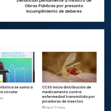
Denuncian penalmente a ministro de
de
Obras Públicas por presunto
deberes
incumplimiento de deberes
plástica se suma a
CCSS inicia distribución de
a circular
medicamento contra
enfermedad transmitida por
ras
picaduras de insectos
Hace 17 horas