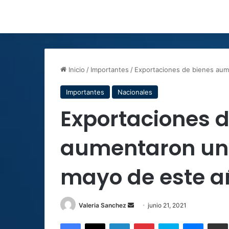
Inicio
/
Importantes
/
Exportaciones de bienes au
Importantes
Nacionales
Exportaciones d
aumentaron un
mayo de este a
Send
Valeria Sanchez
junio 21, 2021
an
Facebook
X
LinkedIn
Pinterest
Skype
Messen
C