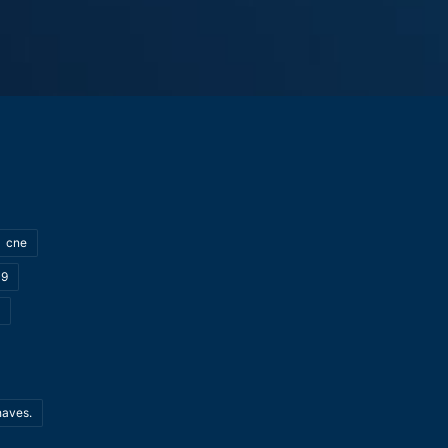
cne
19
haves.