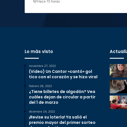
Hace 15 horas
Lo más visto
Actuali
noviembre 27, 2022
(Video) Un Cantor «cantó» gol
tico con el corazón y se hizo viral
febrero 26, 2022
¿Tiene billetes de algodón? Vea
cuáles dejan de circular a partir
del 1 de marzo
diciembre 24, 2022
¡Revise su lotería! Ya salió el
premio mayor del primer sorteo