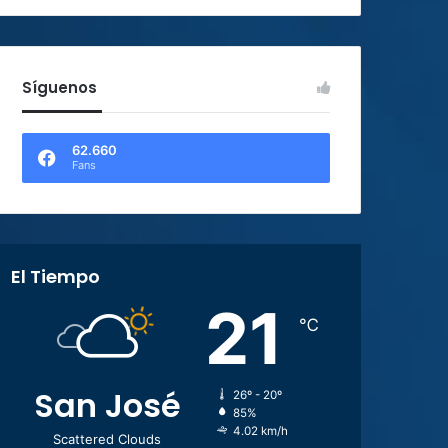
Síguenos
62.660
Fans
El Tiempo
21
℃
San José
26º - 20º
85%
4.02 km/h
Scattered Clouds