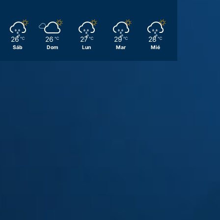
26
26
27
29
28
℃
℃
℃
℃
℃
Sáb
Dom
Lun
Mar
Mié