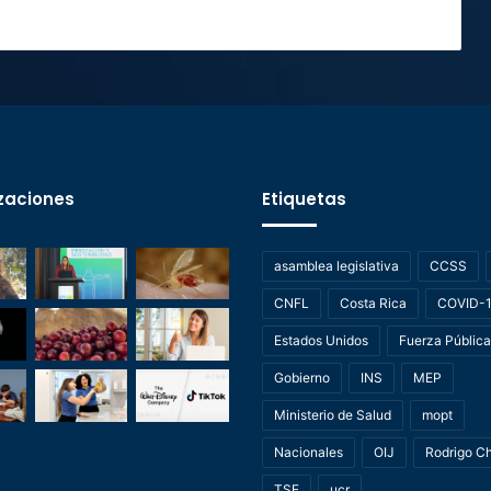
zaciones
Etiquetas
asamblea legislativa
CCSS
CNFL
Costa Rica
COVID-
Estados Unidos
Fuerza Pública
Gobierno
INS
MEP
Ministerio de Salud
mopt
Nacionales
OIJ
Rodrigo C
TSE
ucr