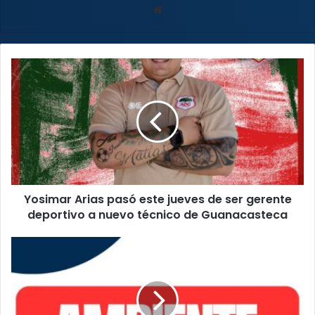
Sitio
web
Yosimar
Arias
pasó
este
jueves
de
ser
gerente
deportivo
Yosimar Arias pasó este jueves de ser gerente
a
nuevo
deportivo a nuevo técnico de Guanacasteca
técnico
de
Infórmese
Guanacasteca
aquí
sobre
las
noticias