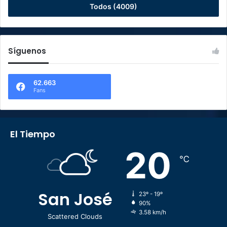
Todos (4009)
Síguenos
62.663
Fans
El Tiempo
20
℃
San José
23º - 19º
90%
3.58 km/h
Scattered Clouds