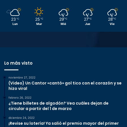
23
25
29
27
28
℃
℃
℃
℃
℃
Lun
Mar
Mié
Jue
Vie
Lo más visto
noviembre 27, 2022
(Video) Un Cantor «cantó» gol tico con el corazón y se
hizo viral
febrero 26, 2022
¿Tiene billetes de algodón? Vea cuáles dejan de
circular a partir del 1 de marzo
diciembre 24, 2022
¡Revise su lotería! Ya salió el premio mayor del primer