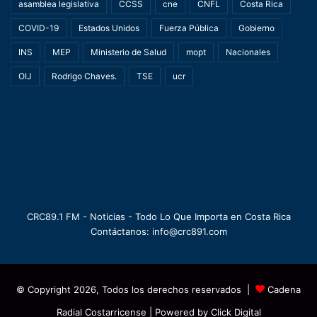
asamblea legislativa
CCSS
cne
CNFL
Costa Rica
COVID-19
Estados Unidos
Fuerza Pública
Gobierno
INS
MEP
Ministerio de Salud
mopt
Nacionales
OIJ
Rodrigo Chaves.
TSE
ucr
CRC89.1 FM - Noticias - Todo Lo Que Importa en Costa Rica
Contáctanos: info@crc891.com
© Copyright 2026, Todos los derechos reservados |
Cadena
Radial Costarricense
| Powered by
Click Digital