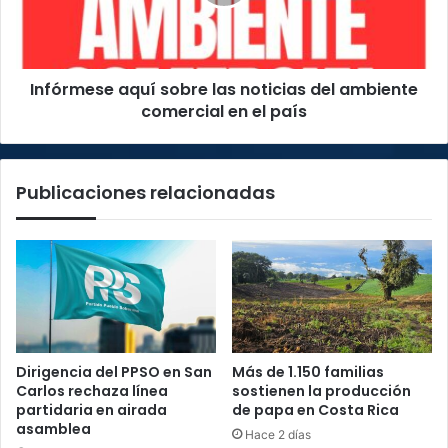
del
ambiente
comercial
en
Infórmese aquí sobre las noticias del ambiente
el
país
comercial en el país
Publicaciones relacionadas
Dirigencia del PPSO en San
Más de 1.150 familias
Carlos rechaza línea
sostienen la producción
partidaria en airada
de papa en Costa Rica
asamblea
Hace 2 días