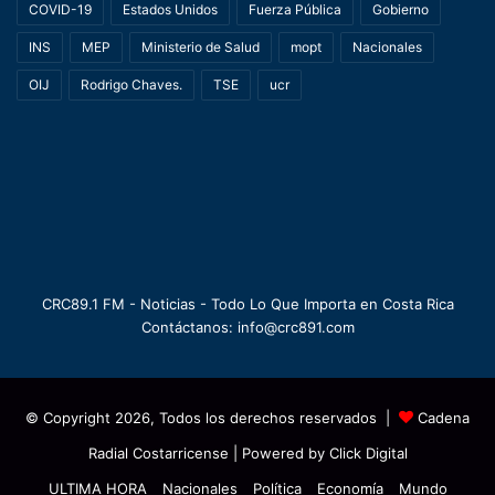
COVID-19
Estados Unidos
Fuerza Pública
Gobierno
INS
MEP
Ministerio de Salud
mopt
Nacionales
OIJ
Rodrigo Chaves.
TSE
ucr
CRC89.1 FM - Noticias - Todo Lo Que Importa en Costa Rica
Contáctanos: info@crc891.com
© Copyright 2026, Todos los derechos reservados |
Cadena
Radial Costarricense
| Powered by
Click Digital
ULTIMA HORA
Nacionales
Política
Economía
Mundo