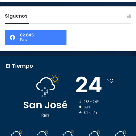
Síguenos
62.645
Fans
El Tiempo
24
℃
San José
28º - 24º
69%
3.1 km/h
Rain