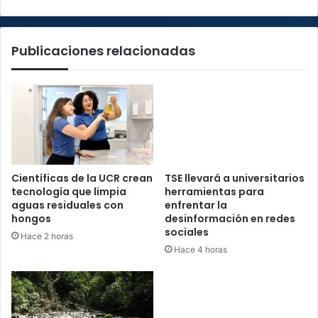
del
Norte
Publicaciones relacionadas
Científicas de la UCR crean
TSE llevará a universitarios
tecnología que limpia
herramientas para
aguas residuales con
enfrentar la
hongos
desinformación en redes
sociales
Hace 2 horas
Hace 4 horas