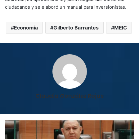
ciudadanos y se elaboró un manual para inversionistas.
Economía
Gilberto Barrantes
MEIC
Claudia González Rojas
Leslye
Bojorges
rechaza