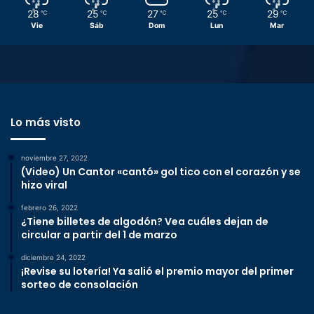
28
25
27
25
29
℃
℃
℃
℃
℃
Vie
Sáb
Dom
Lun
Mar
Lo más visto
noviembre 27, 2022
(Video) Un Cantor «cantó» gol tico con el corazón y se
hizo viral
febrero 26, 2022
¿Tiene billetes de algodón? Vea cuáles dejan de
circular a partir del 1 de marzo
diciembre 24, 2022
¡Revise su lotería! Ya salió el premio mayor del primer
sorteo de consolación