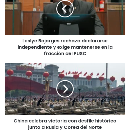
declararse
independiente
y
exige
mantenerse
en
Leslye Bojorges rechaza declararse
la
fracción
independiente y exige mantenerse en la
del
fracción del PUSC
PUSC
China
celebra
victoria
con
desfile
histórico
junto
a
Rusia
China celebra victoria con desfile histórico
y
Corea
junto a Rusia y Corea del Norte