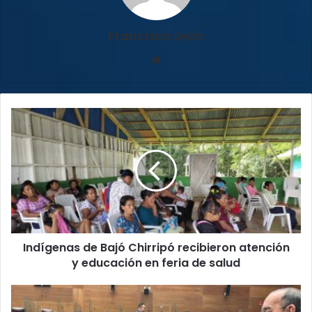
Francisco León
Sitio
web
Indígenas
de
Bajó
Chirripó
recibieron
atención
y
educación
en
Indígenas de Bajó Chirripó recibieron atención
feria
de
y educación en feria de salud
salud
Diputados
juramentaron