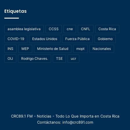
Etiquetas
asamblea legislativa
CCSS
cne
CNFL
Costa Rica
COVID-19
Estados Unidos
Fuerza Pública
Gobierno
INS
MEP
Ministerio de Salud
mopt
Nacionales
OIJ
Rodrigo Chaves.
TSE
ucr
CRC89.1 FM - Noticias - Todo Lo Que Importa en Costa Rica
Contáctanos: info@crc891.com