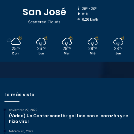
San José
25º - 20º
81%
6.26 km/h
Scattered Clouds
25
25
29
28
28
℃
℃
℃
℃
℃
Dom
Lun
Mar
Mié
Jue
Lo más visto
noviembre 27, 2022
(Video) Un Cantor «cantó» gol tico con el corazón y se
hizo viral
febrero 26, 2022