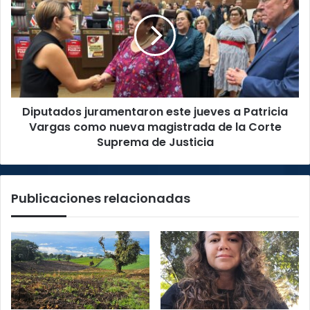
este
jueves
a
Patricia
Vargas
como
nueva
Diputados juramentaron este jueves a Patricia
magistrada
de
Vargas como nueva magistrada de la Corte
la
Suprema de Justicia
Corte
Suprema
de
Publicaciones relacionadas
Justicia