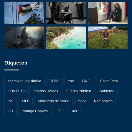
Etiquetas
asamblea legislativa
CCSS
cne
CNFL
Costa Rica
COVID-19
Estados Unidos
Fuerza Pública
Gobierno
INS
MEP
Ministerio de Salud
mopt
Nacionales
OIJ
Rodrigo Chaves.
TSE
ucr