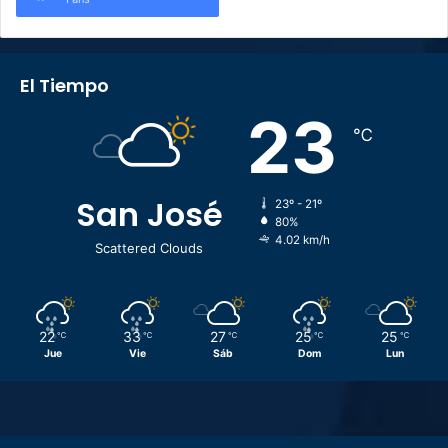
El Tiempo
23
℃
San José
23º - 21º
80%
4.02 km/h
Scattered Clouds
22
33
27
25
25
℃
℃
℃
℃
℃
Jue
Vie
Sáb
Dom
Lun