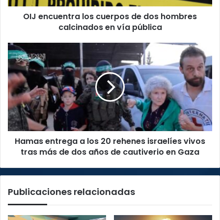
en
OIJ encuentra los cuerpos de dos hombres
vía
pública
calcinados en vía pública
Hamas
entrega
a
los
20
rehenes
israelíes
vivos
tras
Hamas entrega a los 20 rehenes israelíes vivos
más
de
tras más de dos años de cautiverio en Gaza
dos
años
de
Publicaciones relacionadas
cautiverio
en
Gaza