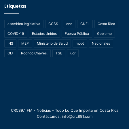
Etiquetas
asamblea legislativa
CCSS
cne
CNFL
Costa Rica
COVID-19
Estados Unidos
Fuerza Pública
Gobierno
INS
MEP
Ministerio de Salud
mopt
Nacionales
OIJ
Rodrigo Chaves.
TSE
ucr
CRC89.1 FM - Noticias - Todo Lo Que Importa en Costa Rica
Contáctanos: info@crc891.com