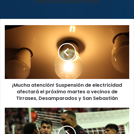
Claudia González Rojas
¡Mucha
atención!
Suspensión
de
electricidad
afectará
el
próximo
martes
¡Mucha atención! Suspensión de electricidad
a
vecinos
afectará el próximo martes a vecinos de
de
Tirrases, Desamparados y San Sebastián
Tirrases,
Desamparados
Bayer
y
Leverkusen
San
y
Sebastián
Atalanta