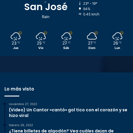
San José
23º - 19º
94%
0.45 km/h
Rain
23
25
27
27
26
℃
℃
℃
℃
℃
Jue
Vie
Sáb
Dom
Lun
Lo más visto
noviembre 27, 2022
(Video) Un Cantor «cantó» gol tico con el corazón y se
hizo viral
febrero 26, 2022
¿Tiene billetes de algodón? Vea cuáles dejan de