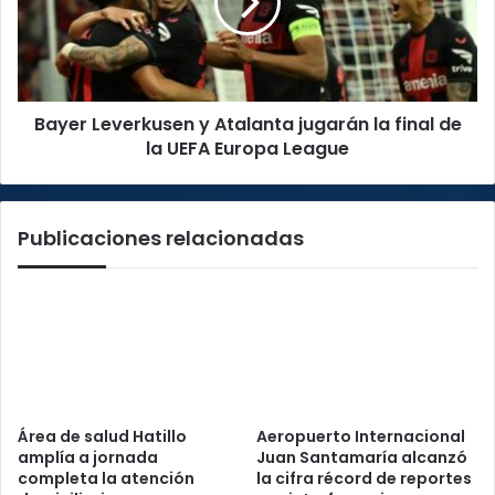
jugarán
la
final
de
la
Bayer Leverkusen y Atalanta jugarán la final de
UEFA
Europa
la UEFA Europa League
League
Publicaciones relacionadas
Área de salud Hatillo
Aeropuerto Internacional
amplía a jornada
Juan Santamaría alcanzó
completa la atención
la cifra récord de reportes