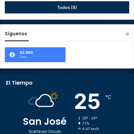
Todos (8)
Síguenos
62.660
Fans
El Tiempo
25
℃
San José
26º - 24º
77%
4.47 km/h
Scattered Clouds