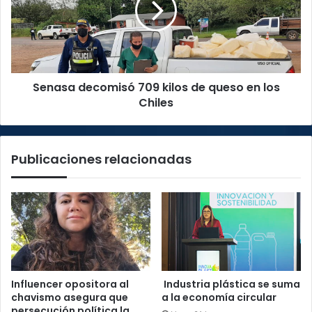
de
queso
en
los
Chiles
Senasa decomisó 709 kilos de queso en los
Chiles
Publicaciones relacionadas
Influencer opositora al
Industria plástica se suma
chavismo asegura que
a la economía circular
persecución política la