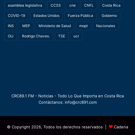
asamblea legislativa
CCSS
cne
CNFL
Costa Rica
COVID-19
Estados Unidos
Fuerza Pública
Gobierno
INS
MEP
Ministerio de Salud
mopt
Nacionales
OIJ
Rodrigo Chaves.
TSE
ucr
CRC89.1 FM - Noticias - Todo Lo Que Importa en Costa Rica
Contáctanos: info@crc891.com
© Copyright 2026, Todos los derechos reservados |
Cadena