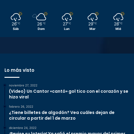
26
26
27
29
28
℃
℃
℃
℃
℃
Sáb
Dom
Lun
Mar
Mié
Lo más visto
noviembre 27, 2022
(Video) Un Cantor «cantó» gol tico con el corazón y se
hizo viral
febrero 26, 2022
¿Tiene billetes de algodón? Vea cuáles dejan de
circular a partir del 1 de marzo
diciembre 24, 2022
¡Revise su lotería! Ya salió el premio mayor del primer