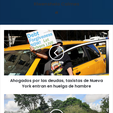
Riwenshelo Calmes
Sitio
web
Ahogados
por
las
deudas,
taxistas
de
Nueva
York
entran
Ahogados por las deudas, taxistas de Nueva
en
huelga
York entran en huelga de hambre
de
hambre
Senasa
decomisó
709
kilos