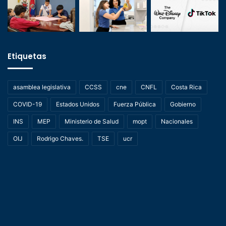
Etiquetas
asamblea legislativa
CCSS
cne
CNFL
Costa Rica
COVID-19
Estados Unidos
Fuerza Pública
Gobierno
INS
MEP
Ministerio de Salud
mopt
Nacionales
OIJ
Rodrigo Chaves.
TSE
ucr