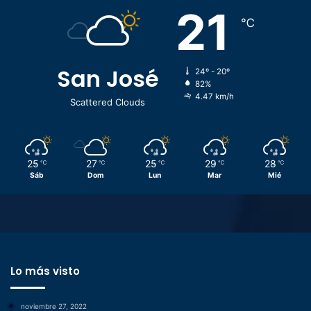
21
℃
San José
24º - 20º
82%
4.47 km/h
Scattered Clouds
25
27
25
29
28
℃
℃
℃
℃
℃
Sáb
Dom
Lun
Mar
Mié
Lo más visto
noviembre 27, 2022