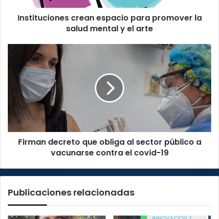
y
Instituciones crean espacio para promover la
el
arte
salud mental y el arte
Firman
decreto
que
obliga
al
sector
público
a
vacunarse
Firman decreto que obliga al sector público a
contra
el
vacunarse contra el covid-19
covid-
19
Publicaciones relacionadas