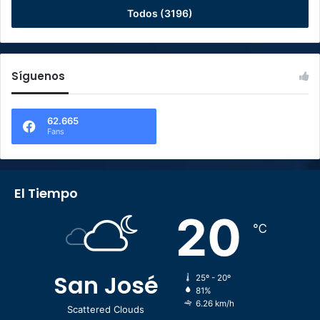
Todos (3196)
Síguenos
62.665
Fans
El Tiempo
20
℃
San José
25º - 20º
81%
6.26 km/h
Scattered Clouds