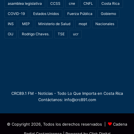
asamblea legislativa
CCSS
cne
CNFL
Costa Rica
COVID-19
Estados Unidos
Fuerza Pública
Gobierno
INS
MEP
Ministerio de Salud
mopt
Nacionales
OIJ
Rodrigo Chaves.
TSE
ucr
CRC89.1 FM - Noticias - Todo Lo Que Importa en Costa Rica
Contáctanos: info@crc891.com
© Copyright 2026, Todos los derechos reservados |
Cadena
Radial Costarricense
| Powered by
Click Digital