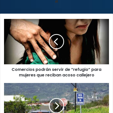
Sitio
web
Comercios
podrán
servir
de
“refugio”
para
mujeres
que
reciban
Comercios podrán servir de “refugio” para
acoso
callejero
mujeres que reciban acoso callejero
75%
de
conductores
aprobaron
su
prueba