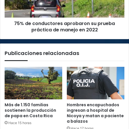
práctica
de
manejo
75% de conductores aprobaron su prueba
en
2022
práctica de manejo en 2022
Publicaciones relacionadas
Más de 1.150 familias
Hombres encapuchados
sostienen la producción
ingresan a hospital de
de papa en Costa Rica
Nicoya y matan a paciente
a balazos
Hace 15 horas
Hace 17 horas