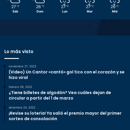
27
26
27
27
26
℃
℃
℃
℃
℃
Sáb
Dom
Lun
Mar
Mié
Lo más visto
noviembre 27, 2022
(Video) Un Cantor «cantó» gol tico con el corazón y se
hizo viral
febrero 26, 2022
¿Tiene billetes de algodón? Vea cuáles dejan de
circular a partir del 1 de marzo
diciembre 24, 2022
¡Revise su lotería! Ya salió el premio mayor del primer
sorteo de consolación