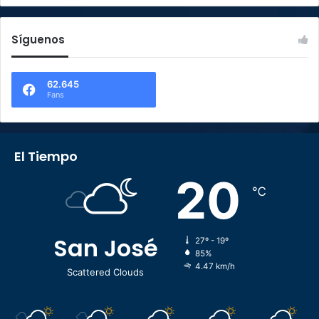
Síguenos
62.645
Fans
El Tiempo
20
℃
San José
27º - 19º
85%
4.47 km/h
Scattered Clouds