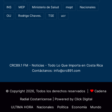
INS
MEP
Ministerio de Salud
mopt
Nacionales
OIJ
Rodrigo Chaves.
TSE
ucr
CRC89.1 FM - Noticias - Todo Lo Que Importa en Costa Rica
Contáctanos: info@crc891.com
© Copyright 2026, Todos los derechos reservados |
Cadena
Radial Costarricense
| Powered by
Click Digital
ULTIMA HORA
Nacionales
Política
Economía
Mundo