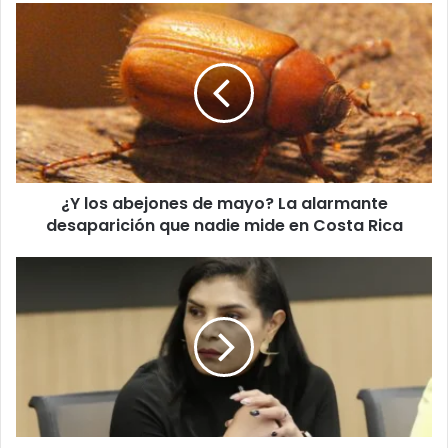
¿Y
los
abejones
de
mayo?
La
alarmante
desaparición
que
¿Y los abejones de mayo? La alarmante
nadie
mide
desaparición que nadie mide en Costa Rica
en
Costa
Obando
Rica
lanza
acusaciones
y
exige
regular
el
lobby
político