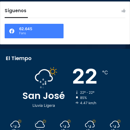
Síguenos
62.645
Fans
El Tiempo
22
℃
San José
22º - 22º
85%
4.47 km/h
Lluvia Ligera