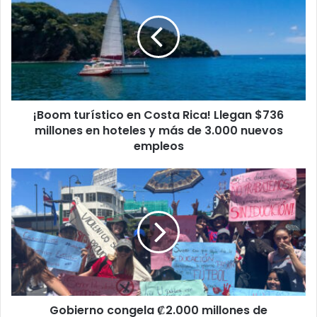
en
Costa
Rica!
Llegan
$736
millones
en
¡Boom turístico en Costa Rica! Llegan $736
hoteles
y
millones en hoteles y más de 3.000 nuevos
más
empleos
de
3.000
Gobierno
nuevos
congela
empleos
₡2.000
millones
de
universidades
y
la
UNA
Gobierno congela ₡2.000 millones de
lanza