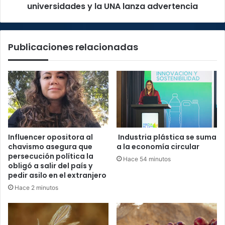
advertencia
universidades y la UNA lanza advertencia
Publicaciones relacionadas
Influencer opositora al
Industria plástica se suma
chavismo asegura que
a la economía circular
persecución política la
Hace 54 minutos
obligó a salir del país y
pedir asilo en el extranjero
Hace 2 minutos