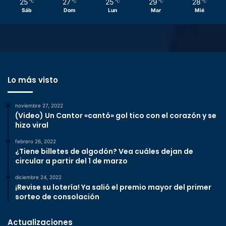
25
27
25
29
28
℃
℃
℃
℃
℃
Sáb
Dom
Lun
Mar
Mié
Lo más visto
noviembre 27, 2022
(Video) Un Cantor «cantó» gol tico con el corazón y se
hizo viral
febrero 26, 2022
¿Tiene billetes de algodón? Vea cuáles dejan de
circular a partir del 1 de marzo
diciembre 24, 2022
¡Revise su lotería! Ya salió el premio mayor del primer
sorteo de consolación
Actualizaciones