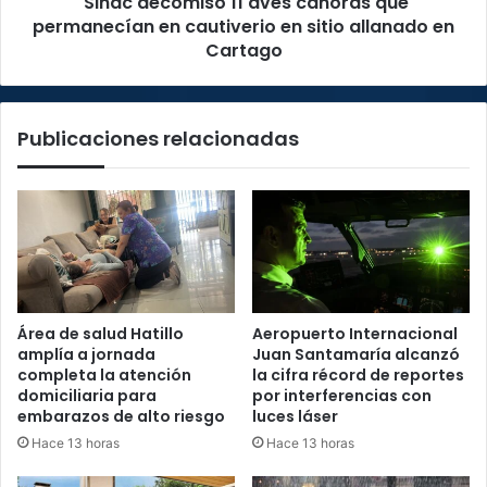
Sinac decomisó 11 aves canoras que
sitio
permanecían en cautiverio en sitio allanado en
allanado
Cartago
en
Cartago
Publicaciones relacionadas
Área de salud Hatillo
Aeropuerto Internacional
amplía a jornada
Juan Santamaría alcanzó
completa la atención
la cifra récord de reportes
domiciliaria para
por interferencias con
embarazos de alto riesgo
luces láser
Hace 13 horas
Hace 13 horas