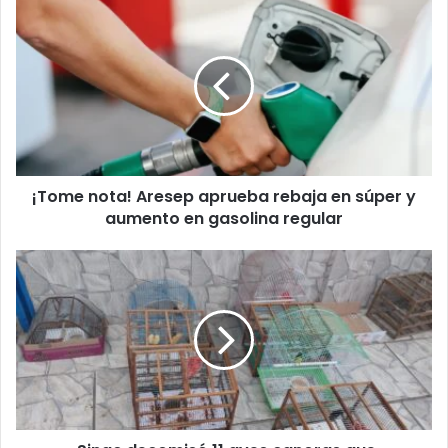
¡Tome
nota!
Aresep
aprueba
rebaja
en
súper
y
aumento
¡Tome nota! Aresep aprueba rebaja en súper y
en
gasolina
aumento en gasolina regular
regular
Sinac
decomisó
11
aves
canoras
que
permanecían
en
cautiverio
en