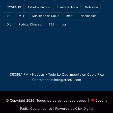
COVID-19
Estados Unidos
Fuerza Pública
Gobierno
INS
MEP
Ministerio de Salud
mopt
Nacionales
OIJ
Rodrigo Chaves.
TSE
ucr
CRC89.1 FM - Noticias - Todo Lo Que Importa en Costa Rica
Contáctanos: info@crc891.com
© Copyright 2026, Todos los derechos reservados |
Cadena
Radial Costarricense
| Powered by
Click Digital