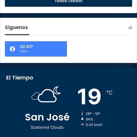
Todos (4699)
Síguenos
62.617
Fans
El Tiempo
19
℃
San José
28º - 18º
94%
0.45 km/h
Scattered Clouds