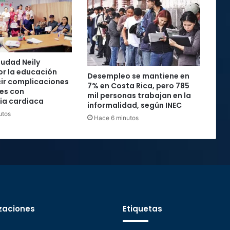
iudad Neily
r la educación
Desempleo se mantiene en
ir complicaciones
7% en Costa Rica, pero 785
es con
mil personas trabajan en la
cia cardiaca
informalidad, según INEC
utos
Hace 6 minutos
zaciones
Etiquetas