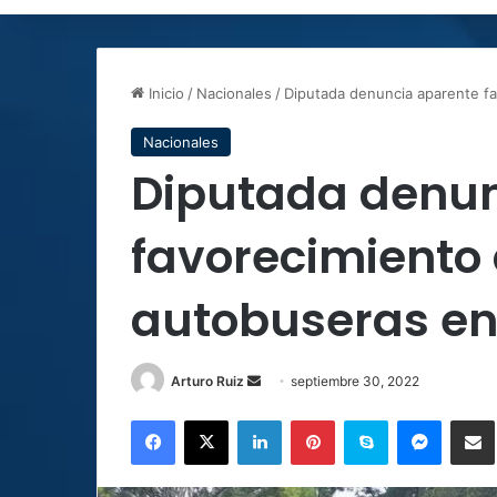
Inicio
/
Nacionales
/
Diputada denuncia aparente f
Nacionales
Diputada denun
favorecimiento
autobuseras en
Send
Arturo Ruiz
septiembre 30, 2022
an
Facebook
X
LinkedIn
Pinterest
Skype
Messen
C
email