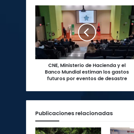
CNE,
Ministerio
de
Hacienda
y
el
Banco
Mundial
estiman
CNE, Ministerio de Hacienda y el
los
gastos
Banco Mundial estiman los gastos
futuros
futuros por eventos de desastre
por
eventos
de
desastre
Publicaciones relacionadas