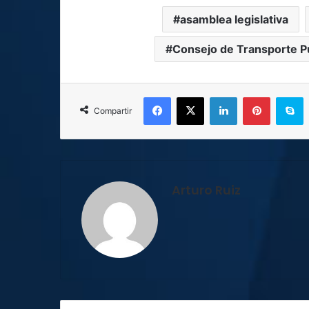
asamblea legislativa
Consejo de Transporte P
Facebook
X
LinkedIn
Pinterest
S
Compartir
Arturo Ruiz