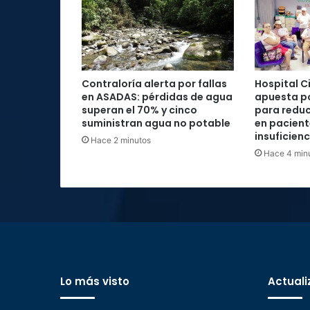
Contraloría alerta por fallas
Hospital C
en ASADAS: pérdidas de agua
apuesta po
superan el 70% y cinco
para reduc
suministran agua no potable
en pacient
insuficien
Hace 2 minutos
Hace 4 min
Lo más visto
Actuali