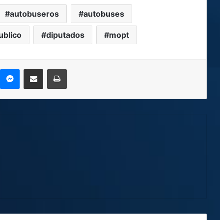
autobuseros
autobuses
ublico
diputados
mopt
kype
Messenger
Compartir por correo electrónico
Imprimir