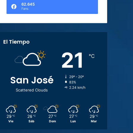
62.645
Fans
El Tiempo
21
℃
San José
29º - 20º
83%
2.24 km/h
Scattered Clouds
29
26
27
27
29
℃
℃
℃
℃
℃
Vie
Sáb
Dom
Lun
Mar