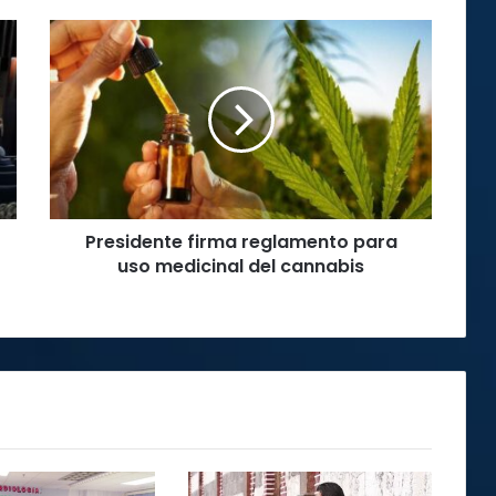
Presidente
firma
reglamento
para
uso
medicinal
del
cannabis
Presidente firma reglamento para
uso medicinal del cannabis