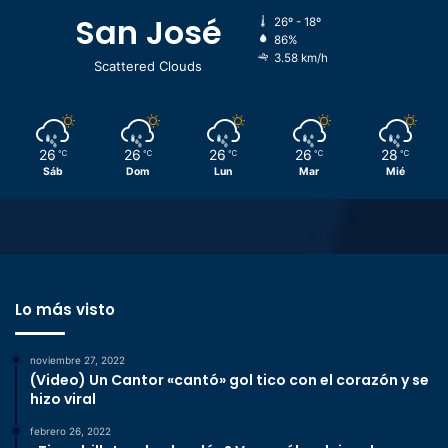
San José
26º - 18º
86%
3.58 km/h
Scattered Clouds
26
26
26
26
28
℃
℃
℃
℃
℃
Sáb
Dom
Lun
Mar
Mié
Lo más visto
noviembre 27, 2022
(Video) Un Cantor «cantó» gol tico con el corazón y se
hizo viral
febrero 26, 2022