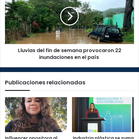
en
fin
el
de
país
semana
provocaron
22
inundaciones
en
Lluvias del fin de semana provocaron 22
el
país
inundaciones en el país
Publicaciones relacionadas
Influencer opositora al
Industria plástica se suma