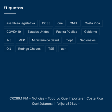
Etiquetas
asamblea legislativa
CCSS
cne
CNFL
Costa Rica
COVID-19
Estados Unidos
Fuerza Pública
Gobierno
INS
MEP
Ministerio de Salud
mopt
Nacionales
OIJ
Rodrigo Chaves.
TSE
ucr
CRC89.1 FM - Noticias - Todo Lo Que Importa en Costa Rica
Contáctanos: info@crc891.com