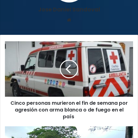
Jose Daniel Sandoval
Sitio
web
Cinco
personas
murieron
el
fin
de
semana
por
agresión
Cinco personas murieron el fin de semana por
con
arma
agresión con arma blanca o de fuego en el
blanca
país
o
de
Lluvias
fuego
del