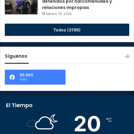
detenidos por narcomenudeo y
relaciones impropias
febrero 19, 2026
Todos (3196)
Síguenos
62.645
Fans
El Tiempo
20
℃