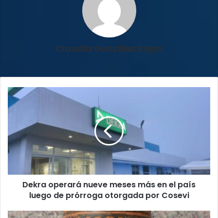
Claudia González Rojas
Dekra
operará
nueve
meses
más
en
el
país
luego
Dekra operará nueve meses más en el país
de
prórroga
luego de prórroga otorgada por Cosevi
otorgada
por
Museo