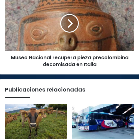
Cosevi
Nacional
recupera
pieza
precolombina
decomisada
en
Italia
Museo Nacional recupera pieza precolombina
decomisada en Italia
Publicaciones relacionadas