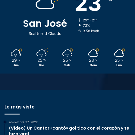
23
San José
29º - 21º
73%
3.58 km/h
Scattered Clouds
29
25
25
23
25
℃
℃
℃
℃
℃
Jue
Vie
Sáb
Dom
Lun
Lo más visto
noviembre 27, 2022
(Video) Un Cantor «cantó» gol tico con el corazón y se
hizo viral