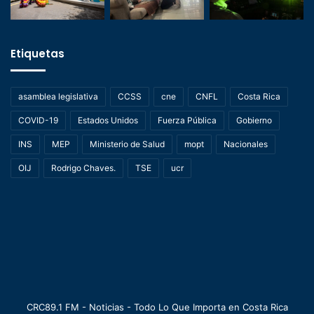
Etiquetas
asamblea legislativa
CCSS
cne
CNFL
Costa Rica
COVID-19
Estados Unidos
Fuerza Pública
Gobierno
INS
MEP
Ministerio de Salud
mopt
Nacionales
OIJ
Rodrigo Chaves.
TSE
ucr
CRC89.1 FM - Noticias - Todo Lo Que Importa en Costa Rica