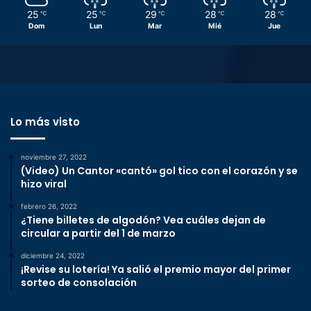
25
25
29
28
28
℃
℃
℃
℃
℃
Dom
Lun
Mar
Mié
Jue
Lo más visto
noviembre 27, 2022
(Video) Un Cantor «cantó» gol tico con el corazón y se
hizo viral
febrero 26, 2022
¿Tiene billetes de algodón? Vea cuáles dejan de
circular a partir del 1 de marzo
diciembre 24, 2022
¡Revise su lotería! Ya salió el premio mayor del primer
sorteo de consolación