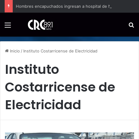
Hombres encapuchados ingresan a hospital de Nicoya y matan a paciente a balazos
Menú
B
Inicio
/
Instituto Costarricense de Electricidad
Instituto
Costarricense de
Electricidad