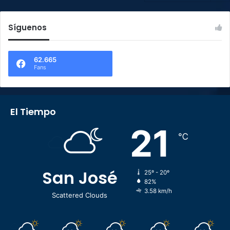
Síguenos
62.665
Fans
El Tiempo
21
℃
San José
25º - 20º
82%
3.58 km/h
Scattered Clouds