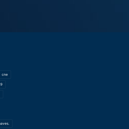
cne
19
haves.