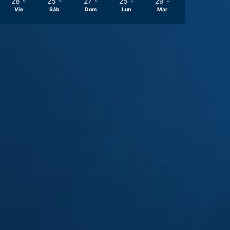
28
25
27
25
29
℃
℃
℃
℃
℃
Vie
Sáb
Dom
Lun
Mar