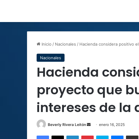
Inicio
/
Nacionales
/
Hacienda considera positivo el
Nacionales
Hacienda consid
proyecto que bu
intereses de la
Send
Beverly Rivera Leitón
enero 16, 2025
an
Facebook
X
LinkedIn
Pinterest
Skype
Messen
C