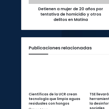
de
Detienen a mujer de 20 años por
homicidio
y
tentativa de homicidio y otros
otros
delitos en Matina
delitos
en
Matina
Publicaciones relacionadas
Científicas de la UCR crean
TSE llevará
tecnología que limpia aguas
herramient
residuales con hongos
la desinfo
sociales