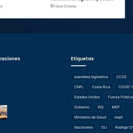
as
Hace 5 horas
zaciones
Etiquetas
asamblea legislativa
CCSS
CNFL
Costa Rica
COVID-
Estados Unidos
Fuerza Pública
Gobierno
INS
MEP
Ministerio de Salud
mopt
Nacionales
OIJ
Rodrigo C