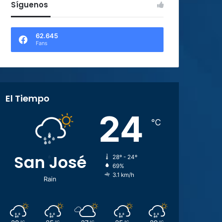
Síguenos
62.645
Fans
El Tiempo
24
℃
San José
28º - 24º
69%
3.1 km/h
Rain