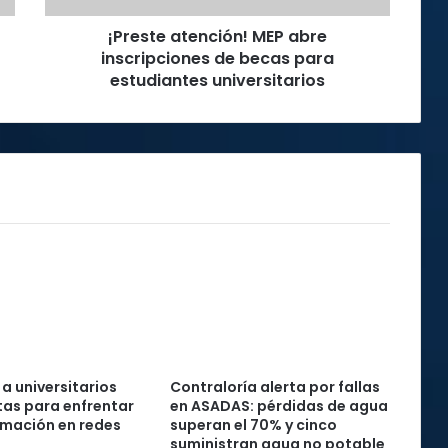
estudiantes
¡Preste atención! MEP abre
universitarios
inscripciones de becas para
estudiantes universitarios
 a universitarios
Contraloría alerta por fallas
as para enfrentar
en ASADAS: pérdidas de agua
rmación en redes
superan el 70% y cinco
suministran agua no potable