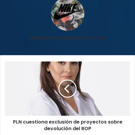
Sebastian Quesada Orozco
PLN
cuestiona
exclusión
de
proyectos
sobre
devolución
del
ROP
PLN cuestiona exclusión de proyectos sobre
devolución del ROP