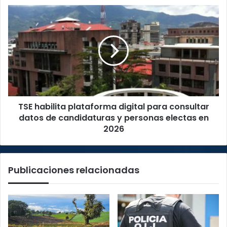
TSE
habilita
plataforma
digital
para
consultar
datos
de
candidaturas
TSE habilita plataforma digital para consultar
y
personas
datos de candidaturas y personas electas en
electas
2026
en
2026
Publicaciones relacionadas