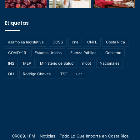
Etiquetas
asamblea legislativa
CCSS
cne
CNFL
Costa Rica
COVID-19
Estados Unidos
Fuerza Pública
Gobierno
INS
MEP
Ministerio de Salud
mopt
Nacionales
OIJ
Rodrigo Chaves.
TSE
ucr
CRC89.1 FM - Noticias - Todo Lo Que Importa en Costa Rica