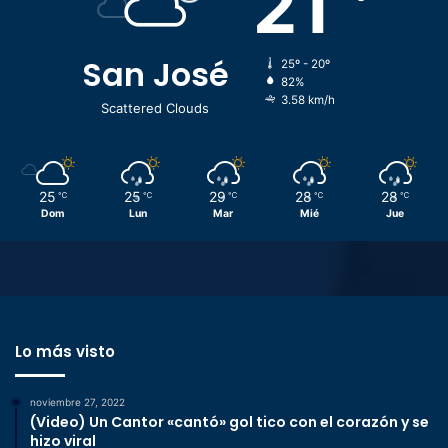
21
San José
25º - 20º
82%
3.58 km/h
Scattered Clouds
25
25
29
28
28
℃
℃
℃
℃
℃
Dom
Lun
Mar
Mié
Jue
Lo más visto
noviembre 27, 2022
(Video) Un Cantor «cantó» gol tico con el corazón y se
hizo viral