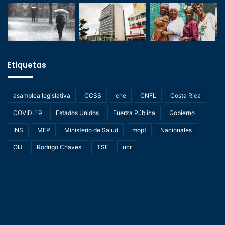
Etiquetas
asamblea legislativa
CCSS
cne
CNFL
Costa Rica
COVID-19
Estados Unidos
Fuerza Pública
Gobierno
INS
MEP
Ministerio de Salud
mopt
Nacionales
OIJ
Rodrigo Chaves.
TSE
ucr