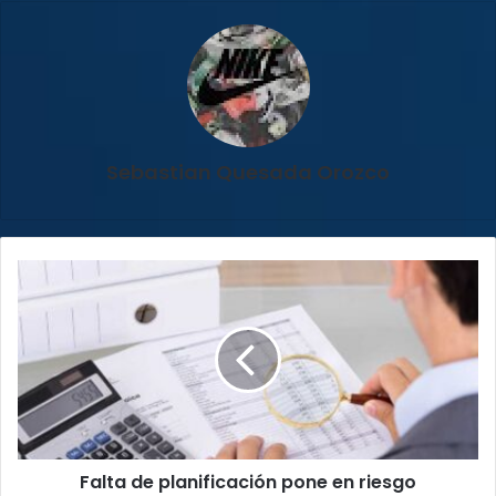
Sebastian Quesada Orozco
Falta
de
planificación
pone
en
riesgo
continuidad
de
empresas
Falta de planificación pone en riesgo
familiares