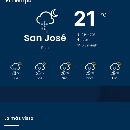
El Tiempo
21
℃
San José
21º - 20º
88%
0.89 km/h
Rain
23
25
26
25
28
℃
℃
℃
℃
℃
Jue
Vie
Sáb
Dom
Lun
Lo más visto