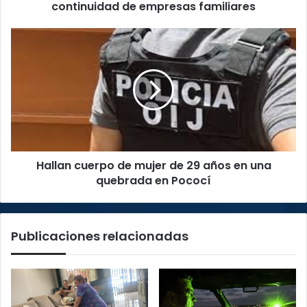
continuidad de empresas familiares
Hallan
cuerpo
de
mujer
de
29
años
en
una
Hallan cuerpo de mujer de 29 años en una
quebrada
en
quebrada en Pococí
Pococí
Publicaciones relacionadas