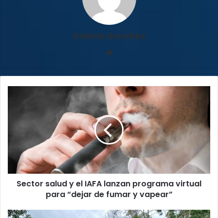
Valeria Sanchez
Sitio
web
Sector
salud
y
el
IAFA
lanzan
programa
virtual
para
Sector salud y el IAFA lanzan programa virtual
“dejar
de
para “dejar de fumar y vapear”
fumar
y
Personal