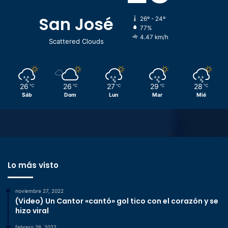
San José
26º - 24º
77%
4.47 km/h
Scattered Clouds
26
26
27
29
28
℃
℃
℃
℃
℃
Sáb
Dom
Lun
Mar
Mié
Lo más visto
noviembre 27, 2022
(Video) Un Cantor «cantó» gol tico con el corazón y se
hizo viral
febrero 26, 2022