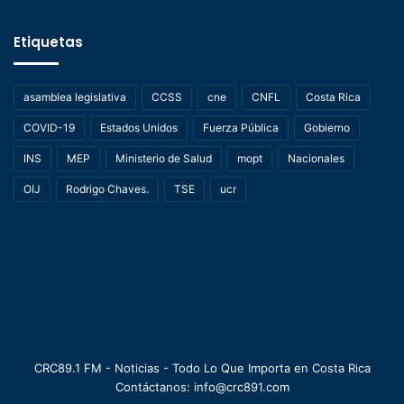
Etiquetas
asamblea legislativa
CCSS
cne
CNFL
Costa Rica
COVID-19
Estados Unidos
Fuerza Pública
Gobierno
INS
MEP
Ministerio de Salud
mopt
Nacionales
OIJ
Rodrigo Chaves.
TSE
ucr
CRC89.1 FM - Noticias - Todo Lo Que Importa en Costa Rica
Contáctanos: info@crc891.com