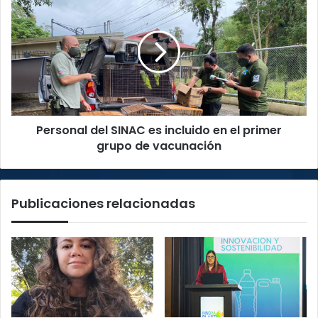
vapear”
del
SINAC
es
incluido
en
el
primer
grupo
Personal del SINAC es incluido en el primer
de
vacunación
grupo de vacunación
Publicaciones relacionadas