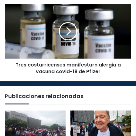
Tres
costarricenses
manifestarn
alergia
a
vacuna
covid-
19
de
Tres costarricenses manifestarn alergia a
Pfizer
vacuna covid-19 de Pfizer
Publicaciones relacionadas