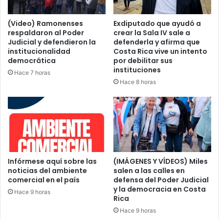
(Video) Ramonenses
Exdiputado que ayudó a
respaldaron al Poder
crear la Sala IV sale a
Judicial y defendieron la
defenderla y afirma que
institucionalidad
Costa Rica vive un intento
democrática
por debilitar sus
instituciones
Hace 7 horas
Hace 8 horas
Infórmese aquí sobre las
(IMÁGENES Y VÍDEOS) Miles
noticias del ambiente
salen a las calles en
comercial en el país
defensa del Poder Judicial
y la democracia en Costa
Hace 9 horas
Rica
Hace 9 horas