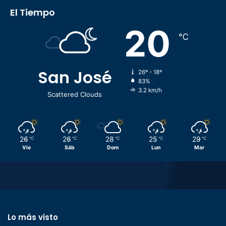
El Tiempo
20
℃
San José
26º - 18º
83%
3.2 km/h
Scattered Clouds
26
26
28
25
29
℃
℃
℃
℃
℃
Vie
Sáb
Dom
Lun
Mar
Lo más visto