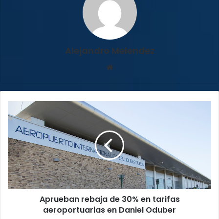
Alejandro Melendez
Sitio
web
Aprueban
rebaja
de
30%
en
tarifas
aeroportuarias
en
Daniel
Aprueban rebaja de 30% en tarifas
Oduber
aeroportuarias en Daniel Oduber