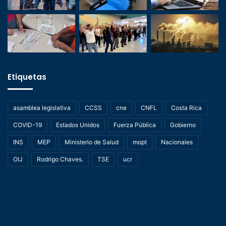
Etiquetas
asamblea legislativa
CCSS
cne
CNFL
Costa Rica
COVID-19
Estados Unidos
Fuerza Pública
Gobierno
INS
MEP
Ministerio de Salud
mopt
Nacionales
OIJ
Rodrigo Chaves.
TSE
ucr