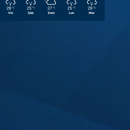
28
25
27
25
29
℃
℃
℃
℃
℃
Vie
Sáb
Dom
Lun
Mar