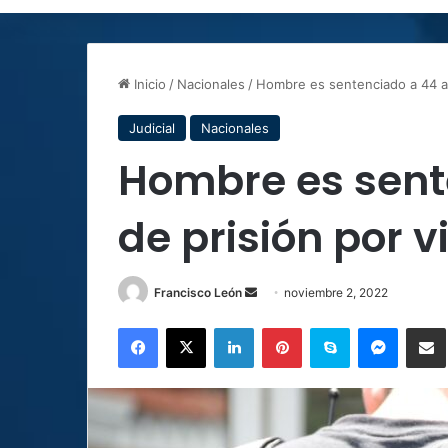
Inicio
/
Nacionales
/
Hombre es sentenciado a 44 año
Judicial
Nacionales
Hombre es sent
de prisión por vi
Send
Francisco León
noviembre 2, 2022
an
Facebook
X
LinkedIn
Pinterest
Skype
Messen
C
email