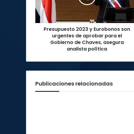
urgentes
de
aprobar
para
Presupuesto 2023 y Eurobonos son
el
Gobierno
urgentes de aprobar para el
de
Gobierno de Chaves, asegura
Chaves,
analista política
asegura
analista
política
Publicaciones relacionadas