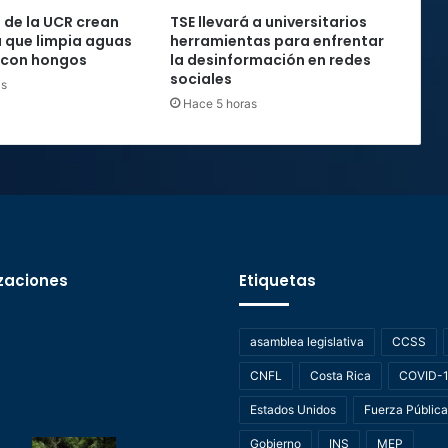
s de la UCR crean
TSE llevará a universitarios
 que limpia aguas
herramientas para enfrentar
 con hongos
la desinformación en redes
sociales
as
Hace 5 horas
zaciones
Etiquetas
asamblea legislativa
CCSS
CNFL
Costa Rica
COVID-
Estados Unidos
Fuerza Pública
Gobierno
INS
MEP