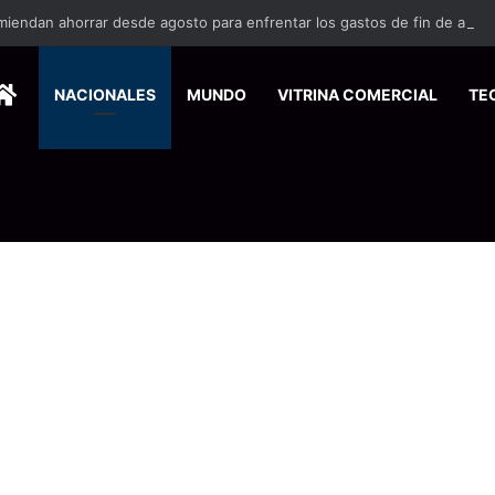
miendan ahorrar desde agosto para enfrentar los gastos de fin de año
HOME
NACIONALES
MUNDO
VITRINA COMERCIAL
TE