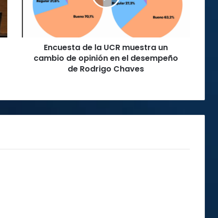
un
cambio
de
opinión
Encuesta de la UCR muestra un
en
el
cambio de opinión en el desempeño
desempeño
de Rodrigo Chaves
de
Rodrigo
Chaves