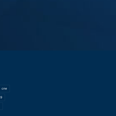
cne
19