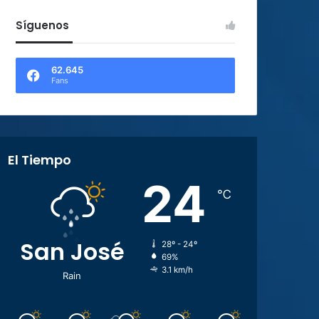
Síguenos
62.645
Fans
El Tiempo
24
℃
San José
28º - 24º
69%
3.1 km/h
Rain