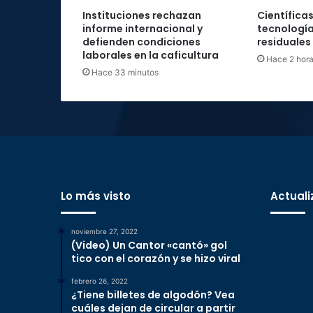
Instituciones rechazan
Científica
informe internacional y
tecnología
defienden condiciones
residuales
laborales en la caficultura
Hace 2 hor
Hace 33 minutos
Lo más visto
Actuali
noviembre 27, 2022
(Video) Un Cantor «cantó» gol
tico con el corazón y se hizo viral
febrero 26, 2022
¿Tiene billetes de algodón? Vea
cuáles dejan de circular a partir