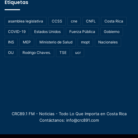
Etiquetas
asamblea legislativa
CCSS
cne
CNFL
Costa Rica
COVID-19
Estados Unidos
Fuerza Pública
Gobierno
INS
MEP
Ministerio de Salud
mopt
Nacionales
OIJ
Rodrigo Chaves.
TSE
ucr
CRC89.1 FM - Noticias - Todo Lo Que Importa en Costa Rica
Contáctanos: info@crc891.com