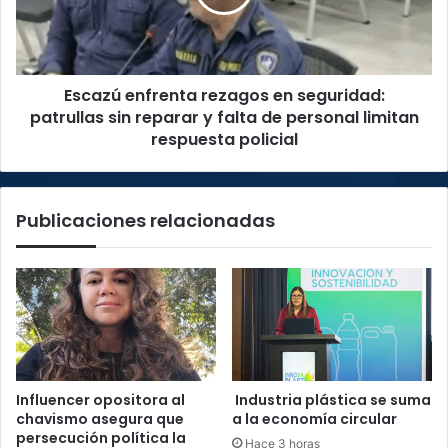
patrullas
sin
reparar
y
Escazú enfrenta rezagos en seguridad:
falta
de
patrullas sin reparar y falta de personal limitan
personal
respuesta policial
limitan
respuesta
policial
Publicaciones relacionadas
Influencer opositora al
Industria plástica se suma
chavismo asegura que
a la economía circular
persecución política la
Hace 3 horas