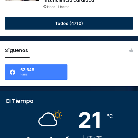
insuficiencia cardiaca
Hace 11 horas
Todos (4710)
Síguenos
62.645
Fans
El Tiempo
21
℃
23º - 20º