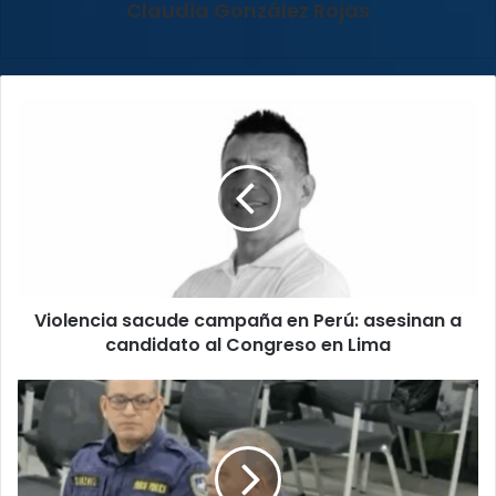
Claudia González Rojas
Violencia
sacude
campaña
en
Perú:
asesinan
a
candidato
al
Violencia sacude campaña en Perú: asesinan a
Congreso
en
candidato al Congreso en Lima
Lima
Escazú
enfrenta
rezagos
en
seguridad: