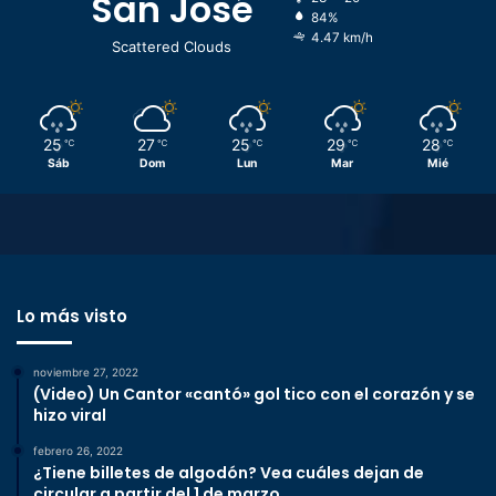
San José
84%
4.47 km/h
Scattered Clouds
25
27
25
29
28
℃
℃
℃
℃
℃
Sáb
Dom
Lun
Mar
Mié
Lo más visto
noviembre 27, 2022
(Video) Un Cantor «cantó» gol tico con el corazón y se
hizo viral
febrero 26, 2022
¿Tiene billetes de algodón? Vea cuáles dejan de
circular a partir del 1 de marzo