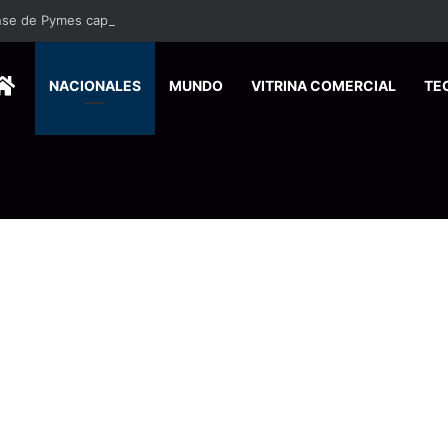
nse de Pymes capacitará a 200 emprendedores para vender por interne
HOME
NACIONALES
MUNDO
VITRINA COMERCIAL
TE