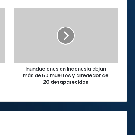
Inundaciones
en
Indonesia
dejan
más
de
50
muertos
y
Inundaciones en Indonesia dejan
alrededor
de
más de 50 muertos y alrededor de
20
20 desaparecidos
desaparecidos