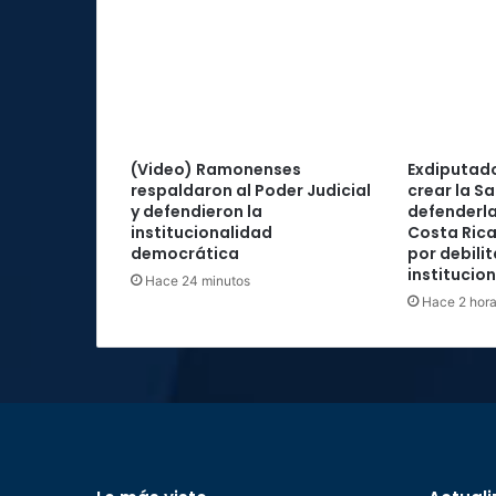
(Video) Ramonenses
Exdiputad
respaldaron al Poder Judicial
crear la Sa
y defendieron la
defenderla
institucionalidad
Costa Rica
democrática
por debilit
institucio
Hace 24 minutos
Hace 2 hor