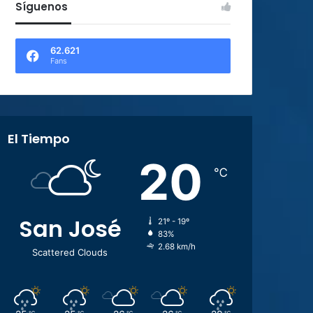
Síguenos
62.621
Fans
El Tiempo
20
℃
San José
21º - 19º
83%
2.68 km/h
Scattered Clouds