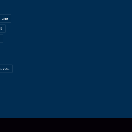
cne
19
haves.