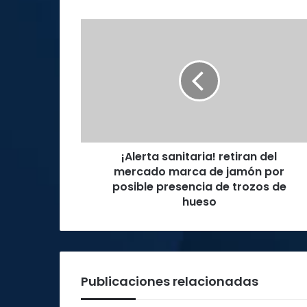
¡Alerta
sanitaria!
retiran
del
mercado
marca
de
jamón
por
¡Alerta sanitaria! retiran del
posible
presencia
mercado marca de jamón por
de
posible presencia de trozos de
trozos
hueso
de
hueso
Publicaciones relacionadas