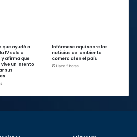
o que ayudó a
Infórmese aquí sobre las
la IV sale a
noticias del ambiente
 y afirma que
comercial en el país
 vive un intento
Hace 2 horas
ar sus
nes
as