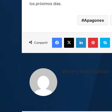
los próximos días.
Apagones
Facebook
X
LinkedIn
Pinterest
S
Compartir
Beverly Rivera Leitón