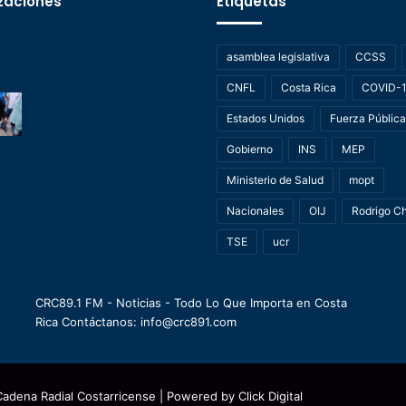
zaciones
Etiquetas
asamblea legislativa
CCSS
CNFL
Costa Rica
COVID-
Estados Unidos
Fuerza Pública
Gobierno
INS
MEP
Ministerio de Salud
mopt
Nacionales
OIJ
Rodrigo C
TSE
ucr
CRC89.1 FM - Noticias - Todo Lo Que Importa en Costa
Rica Contáctanos: info@crc891.com
Cadena Radial Costarricense
| Powered by
Click Digital