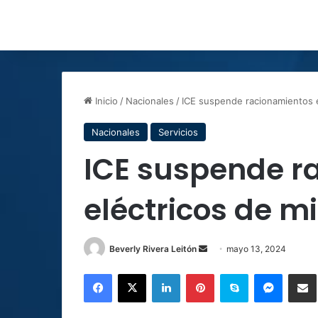
Inicio
/
Nacionales
/
ICE suspende racionamientos e
Nacionales
Servicios
ICE suspende r
eléctricos de m
Send
Beverly Rivera Leitón
mayo 13, 2024
an
Facebook
X
LinkedIn
Pinterest
Skype
Messen
C
email