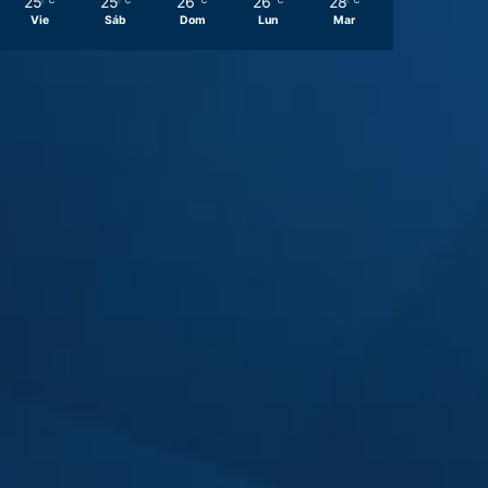
25
25
26
26
28
℃
℃
℃
℃
℃
Vie
Sáb
Dom
Lun
Mar