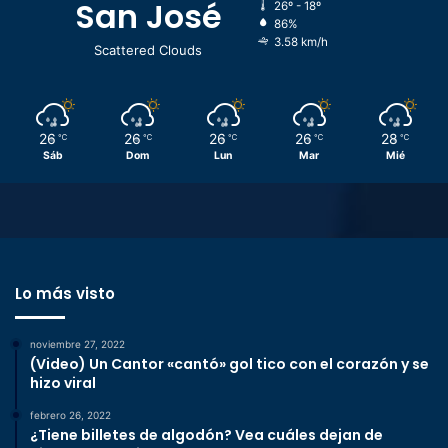
San José
26º - 18º
86%
3.58 km/h
Scattered Clouds
26
26
26
26
28
℃
℃
℃
℃
℃
Sáb
Dom
Lun
Mar
Mié
Lo más visto
noviembre 27, 2022
(Video) Un Cantor «cantó» gol tico con el corazón y se
hizo viral
febrero 26, 2022
¿Tiene billetes de algodón? Vea cuáles dejan de