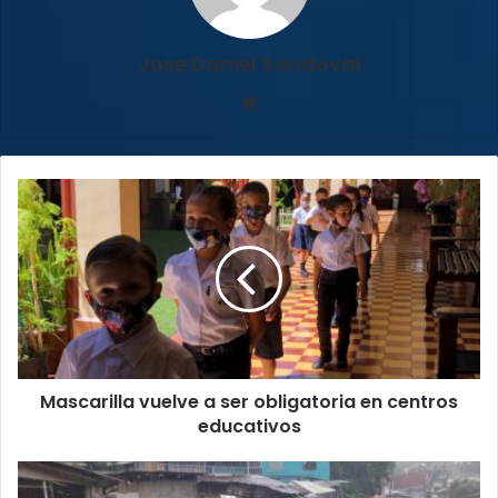
Jose Daniel Sandoval
Sitio
web
Mascarilla
vuelve
a
ser
obligatoria
en
centros
educativos
Mascarilla vuelve a ser obligatoria en centros
educativos
CNE
reporta