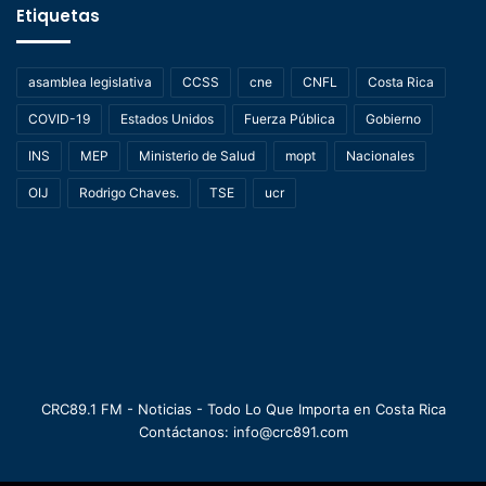
Etiquetas
asamblea legislativa
CCSS
cne
CNFL
Costa Rica
COVID-19
Estados Unidos
Fuerza Pública
Gobierno
INS
MEP
Ministerio de Salud
mopt
Nacionales
OIJ
Rodrigo Chaves.
TSE
ucr
CRC89.1 FM - Noticias - Todo Lo Que Importa en Costa Rica
Contáctanos: info@crc891.com