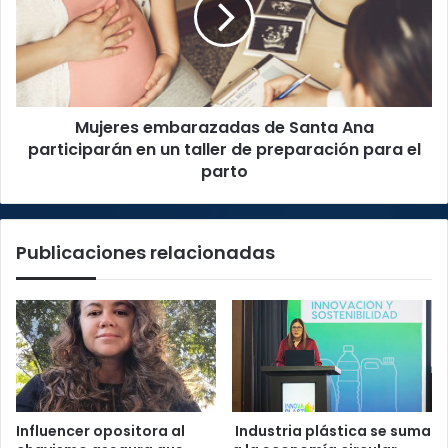
Ana
participarán
en
un
taller
Mujeres embarazadas de Santa Ana
de
preparación
participarán en un taller de preparación para el
para
parto
el
parto
Publicaciones relacionadas
Influencer opositora al
Industria plástica se suma