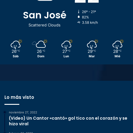
San José
26º - 21º
82%
3.58 km/h
Scattered Clouds
26
26
27
29
28
℃
℃
℃
℃
℃
Sáb
Dom
Lun
Mar
Mié
Lo más visto
noviembre 27, 2022
(Video) Un Cantor «cantó» gol tico con el corazón y se
hizo viral