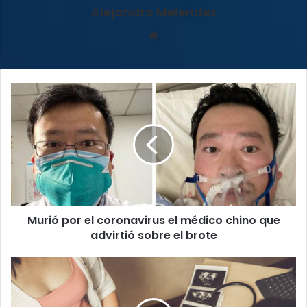
Alejandro Melendez
Sitio
web
Murió
por
el
coronavirus
el
médico
chino
que
advirtió
Murió por el coronavirus el médico chino que
sobre
el
advirtió sobre el brote
brote
Mujeres
embarazadas
de
Santa