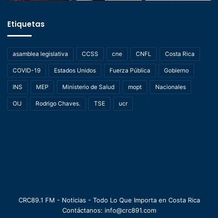
Etiquetas
asamblea legislativa
CCSS
cne
CNFL
Costa Rica
COVID-19
Estados Unidos
Fuerza Pública
Gobierno
INS
MEP
Ministerio de Salud
mopt
Nacionales
OIJ
Rodrigo Chaves.
TSE
ucr
CRC89.1 FM - Noticias - Todo Lo Que Importa en Costa Rica
Contáctanos: info@crc891.com