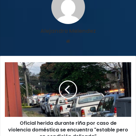
Alejandro Melendez
Sitio
web
Oficial
herida
durante
riña
por
caso
de
violencia
doméstica
Oficial herida durante riña por caso de
se
encuentra
violencia doméstica se encuentra "estable pero
"estable