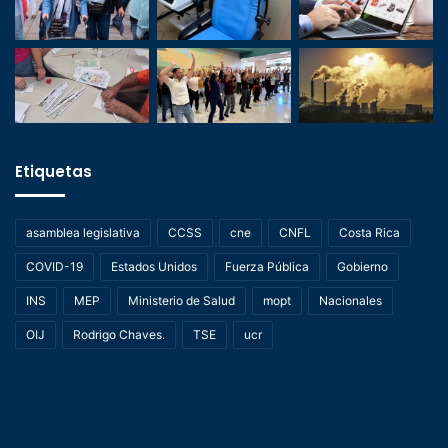
Etiquetas
asamblea legislativa
CCSS
cne
CNFL
Costa Rica
COVID-19
Estados Unidos
Fuerza Pública
Gobierno
INS
MEP
Ministerio de Salud
mopt
Nacionales
OIJ
Rodrigo Chaves.
TSE
ucr