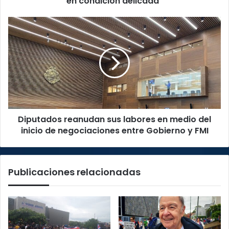
en condición delicada"
pero
en
Diputados
condición
reanudan
delicada"
sus
labores
en
medio
del
inicio
de
Diputados reanudan sus labores en medio del
negociaciones
entre
inicio de negociaciones entre Gobierno y FMI
Gobierno
y
FMI
Publicaciones relacionadas