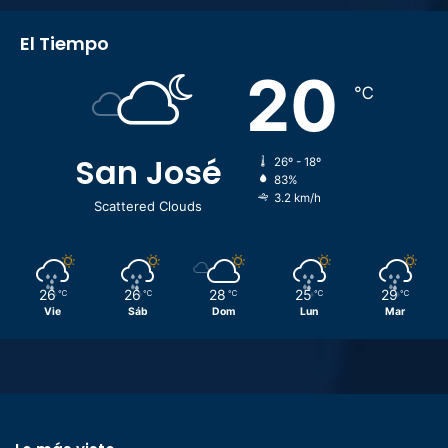
El Tiempo
20
℃
San José
26º - 18º
83%
3.2 km/h
Scattered Clouds
26
26
28
25
29
℃
℃
℃
℃
℃
Vie
Sáb
Dom
Lun
Mar