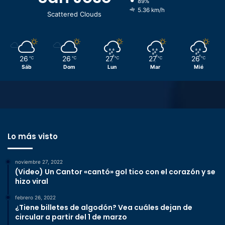
89%
5.36 km/h
Scattered Clouds
26
26
27
27
26
℃
℃
℃
℃
℃
Sáb
Dom
Lun
Mar
Mié
Lo más visto
noviembre 27, 2022
(Video) Un Cantor «cantó» gol tico con el corazón y se
hizo viral
febrero 26, 2022
¿Tiene billetes de algodón? Vea cuáles dejan de
circular a partir del 1 de marzo