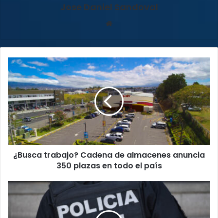
Jose Daniel Sandoval
Sitio
web
¿Busca
trabajo?
Cadena
de
almacenes
anuncia
350
plazas
en
¿Busca trabajo? Cadena de almacenes anuncia
todo
el
350 plazas en todo el país
país
Asesinan
a
hombre
de