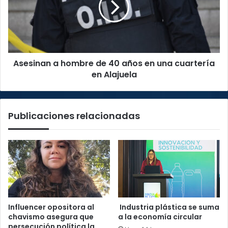
40
años
en
una
cuartería
Asesinan a hombre de 40 años en una cuartería
en
Alajuela
en Alajuela
Publicaciones relacionadas
Influencer opositora al
Industria plástica se suma
chavismo asegura que
a la economía circular
persecución política la