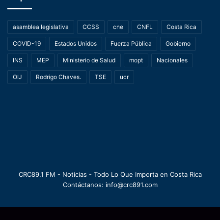
asamblea legislativa
CCSS
cne
CNFL
Costa Rica
COVID-19
Estados Unidos
Fuerza Pública
Gobierno
INS
MEP
Ministerio de Salud
mopt
Nacionales
OIJ
Rodrigo Chaves.
TSE
ucr
CRC89.1 FM - Noticias - Todo Lo Que Importa en Costa Rica
Contáctanos: info@crc891.com