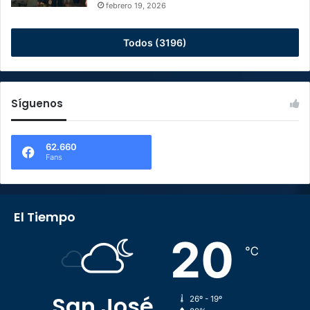
febrero 19, 2026
Todos (3196)
Síguenos
62.660
Fans
El Tiempo
20
℃
San José
26º - 19º