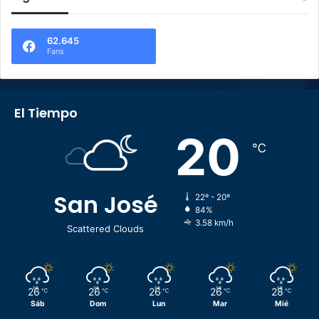
62.645
Fans
El Tiempo
20
℃
San José
22º - 20º
84%
3.58 km/h
Scattered Clouds
26
26
26
26
28
℃
℃
℃
℃
℃
Sáb
Dom
Lun
Mar
Mié