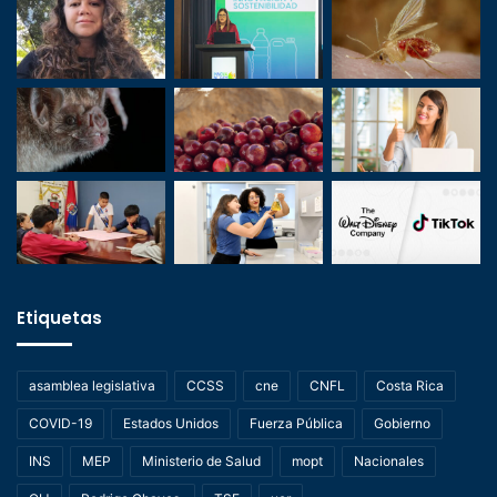
Etiquetas
asamblea legislativa
CCSS
cne
CNFL
Costa Rica
COVID-19
Estados Unidos
Fuerza Pública
Gobierno
INS
MEP
Ministerio de Salud
mopt
Nacionales