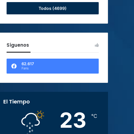
Todos (4699)
Síguenos
62.617
Fans
El Tiempo
23
℃