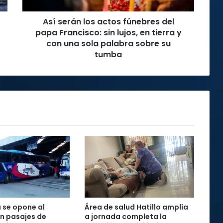
sin
Así serán los actos fúnebres del
lujos,
en
papa Francisco: sin lujos, en tierra y
tierra
con una sola palabra sobre su
y
tumba
con
una
sola
palabra
sobre
su
tumba
 se opone al
Área de salud Hatillo amplía
n pasajes de
a jornada completa la