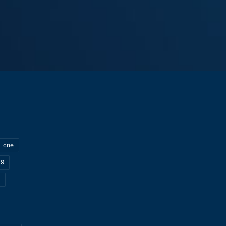
cne
19