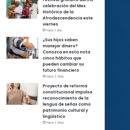
celebración del Mes
Histórico de la
Afrodescendencia este
viernes
Hace 1 día
¿Sus hijos saben
manejar dinero?
Conozca en esta nota
cinco hábitos que
pueden cambiar su
futuro financiero
Hace 2 días
Proyecto de reforma
constitucional impulsa
reconocimiento de la
lengua de señas como
patrimonio cultural y
lingüístico
Hace 2 días