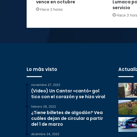
vence en octubre
Lumaca por
servicio
Hace 2 horas
Hace 3 hor
Lo más visto
Actuali
noviembre 27, 2022
(Video) Un Cantor «cantó» gol
tico con el corazón y se hizo viral
febrero 26, 2022
¿Tiene billetes de algodón? Vea
cuáles dejan de circular a partir
del 1 de marzo
diciembre 24, 2022