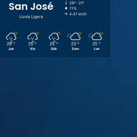
San José
29º - 21º
77%
4.47 km/h
Lluvia Ligera
29
25
25
23
25
℃
℃
℃
℃
℃
Jue
Vie
Sáb
Dom
Lun