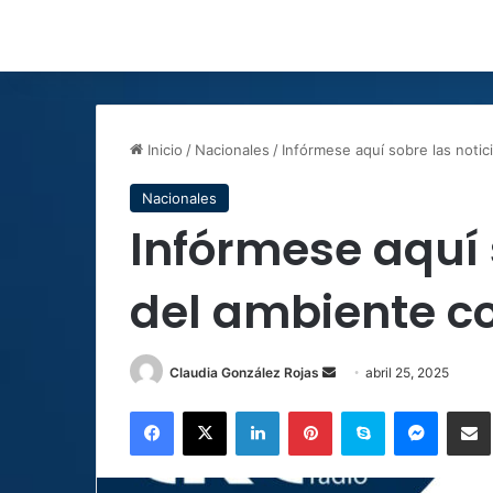
Inicio
/
Nacionales
/
Infórmese aquí sobre las notic
Nacionales
Infórmese aquí 
del ambiente co
Send
Claudia González Rojas
abril 25, 2025
an
Facebook
X
LinkedIn
Pinterest
Skype
Messen
C
email