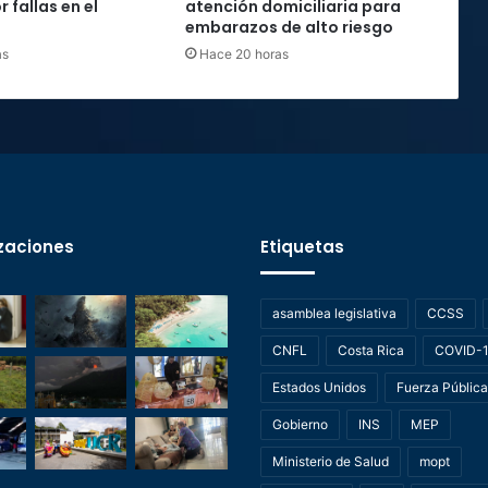
 fallas en el
atención domiciliaria para
embarazos de alto riesgo
as
Hace 20 horas
zaciones
Etiquetas
asamblea legislativa
CCSS
CNFL
Costa Rica
COVID-
Estados Unidos
Fuerza Pública
Gobierno
INS
MEP
Ministerio de Salud
mopt