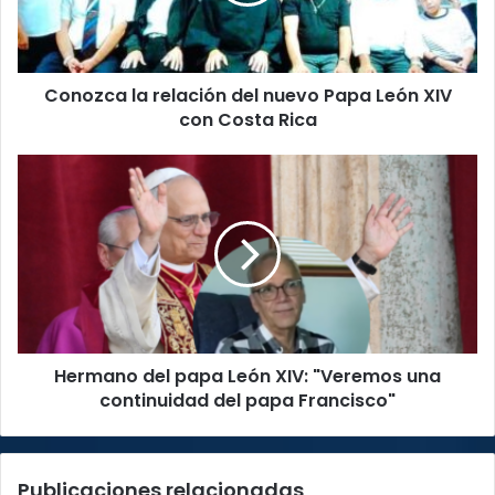
León
XIV
con
Conozca la relación del nuevo Papa León XIV
Costa
Rica
con Costa Rica
Hermano
del
papa
León
XIV:
"Veremos
una
continuidad
del
Hermano del papa León XIV: "Veremos una
papa
Francisco"
continuidad del papa Francisco"
Publicaciones relacionadas