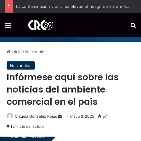
La contaminación y el clima elevan el riesgo de enfermedades respiratorias incluso semanas después, revela la UCR
Menú
B
Inicio
/
Nacionales
Nacionales
Infórmese aquí sobre las
noticias del ambiente
comercial en el país
Send
Claudia González Rojas
mayo 9, 2025
57
an
1 minuto de lectura
email