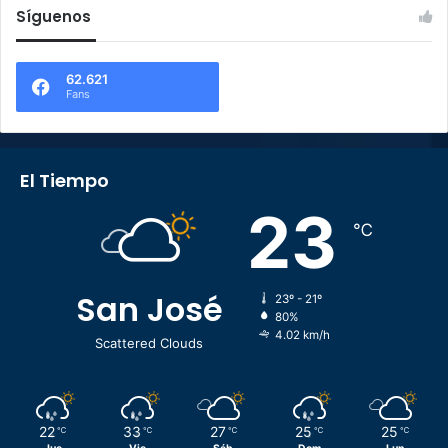
Síguenos
62.621
Fans
El Tiempo
23
℃
San José
23º - 21º
80%
4.02 km/h
Scattered Clouds
22
33
27
25
25
℃
℃
℃
℃
℃