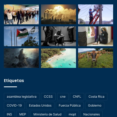
Etiquetas
asamblea legislativa
CCSS
cne
CNFL
Costa Rica
COVID-19
Estados Unidos
Fuerza Pública
Gobierno
INS
MEP
Ministerio de Salud
mopt
Nacionales