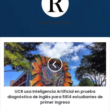
Reichell Carit
UCR
usa
Inteligencia
Artificial
en
prueba
diagnóstica
de
inglés
UCR usa Inteligencia Artificial en prueba
para
5914
diagnóstica de inglés para 5914 estudiantes de
estudiantes
primer ingreso
de