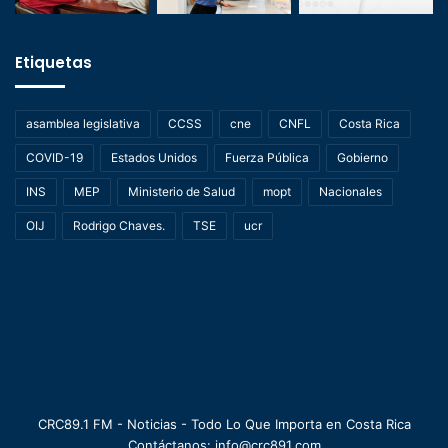
Etiquetas
asamblea legislativa
CCSS
cne
CNFL
Costa Rica
COVID-19
Estados Unidos
Fuerza Pública
Gobierno
INS
MEP
Ministerio de Salud
mopt
Nacionales
OIJ
Rodrigo Chaves.
TSE
ucr
CRC89.1 FM - Noticias - Todo Lo Que Importa en Costa Rica
Contáctanos: info@crc891.com