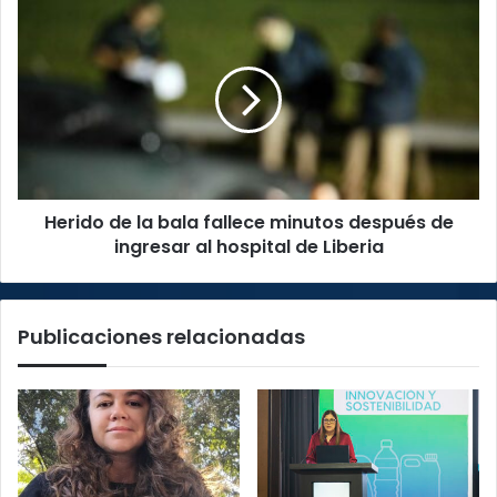
primer
Herido
ingreso
de
la
bala
fallece
minutos
después
de
ingresar
Herido de la bala fallece minutos después de
al
hospital
ingresar al hospital de Liberia
de
Liberia
Publicaciones relacionadas