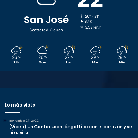
San José
26º - 21º
82%
3.58 km/h
Scattered Clouds
26
26
27
29
28
℃
℃
℃
℃
℃
Sáb
Dom
Lun
Mar
Mié
Lo más visto
noviembre 27, 2022
(Video) Un Cantor «cantó» gol tico con el corazón y se
hizo viral