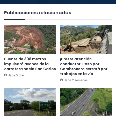
este
miércoles
Publicaciones relacionadas
en
San
José
Puente de 308 metros
¡Preste atención,
impulsará avance de la
conductor! Paso por
carretera hacia San Carlos
Cambronero cerrará por
trabajos en la vía
Hace 5 días
Hace 2 semanas