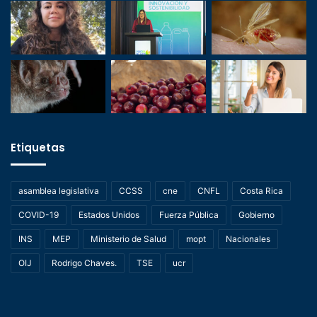
Etiquetas
asamblea legislativa
CCSS
cne
CNFL
Costa Rica
COVID-19
Estados Unidos
Fuerza Pública
Gobierno
INS
MEP
Ministerio de Salud
mopt
Nacionales
OIJ
Rodrigo Chaves.
TSE
ucr