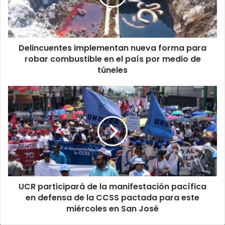
robar
combustible
en
el
Delincuentes implementan nueva forma para
país
por
robar combustible en el país por medio de
medio
túneles
de
túneles
UCR
participará
de
la
manifestación
pacífica
en
defensa
de
UCR participará de la manifestación pacífica
la
CCSS
en defensa de la CCSS pactada para este
pactada
miércoles en San José
para