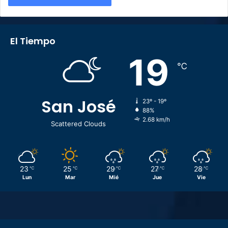
El Tiempo
19
℃
San José
23º - 19º
88%
2.68 km/h
Scattered Clouds
23
25
29
27
28
℃
℃
℃
℃
℃
Lun
Mar
Mié
Jue
Vie