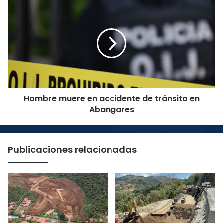
Hombre
muere
en
accidente
de
tránsito
en
Abangares
Hombre muere en accidente de tránsito en
Abangares
Publicaciones relacionadas