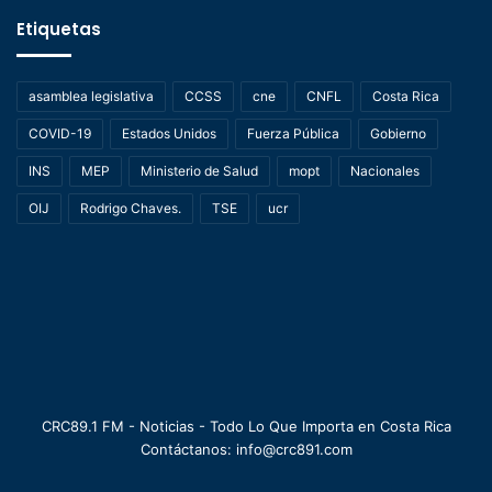
Etiquetas
asamblea legislativa
CCSS
cne
CNFL
Costa Rica
COVID-19
Estados Unidos
Fuerza Pública
Gobierno
INS
MEP
Ministerio de Salud
mopt
Nacionales
OIJ
Rodrigo Chaves.
TSE
ucr
CRC89.1 FM - Noticias - Todo Lo Que Importa en Costa Rica
Contáctanos: info@crc891.com