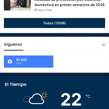
doméstica en primer semestre de 2026
Hace 3 días
Todos (3506)
Síguenos
62.663
Fans
El Tiempo
22
℃