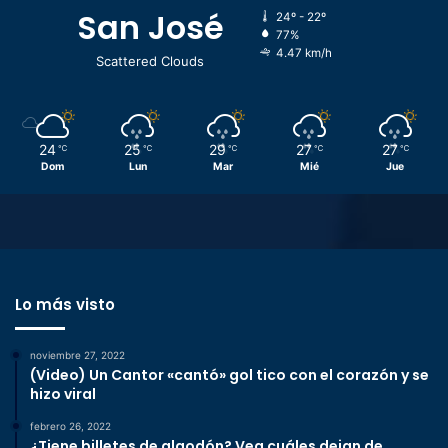
San José
24º - 22º
77%
4.47 km/h
Scattered Clouds
24
25
29
27
27
℃
℃
℃
℃
℃
Dom
Lun
Mar
Mié
Jue
Lo más visto
noviembre 27, 2022
(Video) Un Cantor «cantó» gol tico con el corazón y se
hizo viral
febrero 26, 2022
¿Tiene billetes de algodón? Vea cuáles dejan de