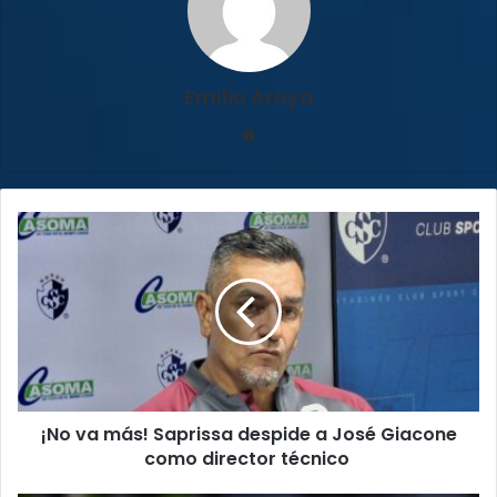
Emilio Araya
Sitio
web
¡No
va
más!
Saprissa
despide
a
José
Giacone
como
¡No va más! Saprissa despide a José Giacone
director
técnico
como director técnico