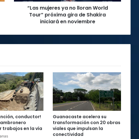
gira
“Las mujeres ya no lloran World
de
Shakira
Tour” próxima gira de Shakira
iniciará
iniciará en noviembre
en
noviembre
ención, conductor!
Guanacaste acelera su
Cambronero
transformación con 20 obras
 trabajos en la vía
viales que impulsan la
conectividad
anas