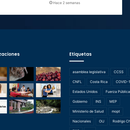
Hace 2 semanas
zaciones
Etiquetas
asamblea legislativa
CCSS
CNFL
Costa Rica
COVID-
Estados Unidos
Fuerza Pública
Gobierno
INS
MEP
Ministerio de Salud
mopt
Nacionales
OIJ
Rodrigo C