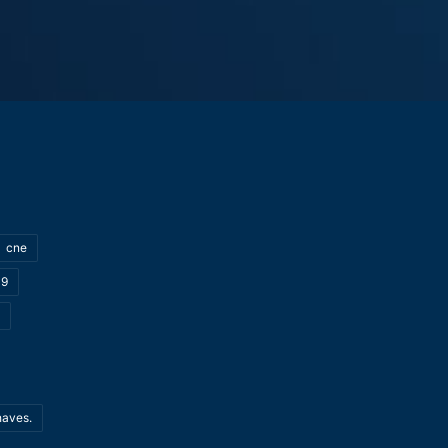
cne
19
haves.