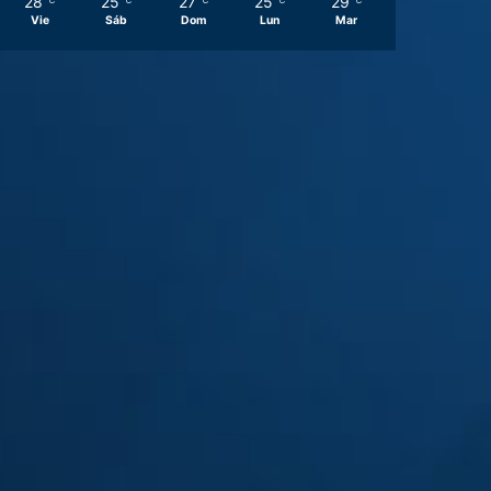
28
25
27
25
29
℃
℃
℃
℃
℃
Vie
Sáb
Dom
Lun
Mar