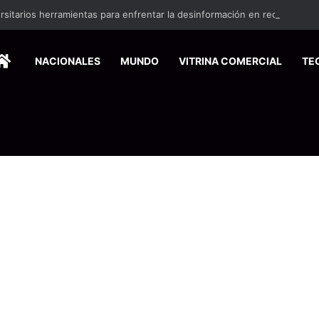
ersitarios herramientas para enfrentar la desinformación en redes social
HOME
NACIONALES
MUNDO
VITRINA COMERCIAL
TE