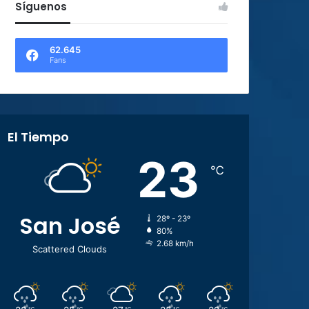
Síguenos
62.645
Fans
El Tiempo
23
℃
San José
28º - 23º
80%
2.68 km/h
Scattered Clouds