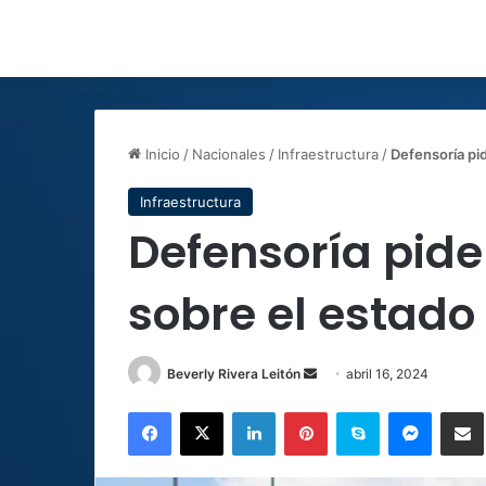
Inicio
/
Nacionales
/
Infraestructura
/
Defensoría pi
Infraestructura
Defensoría pide
sobre el estado
Send
Beverly Rivera Leitón
abril 16, 2024
an
Facebook
X
LinkedIn
Pinterest
Skype
Messen
C
email