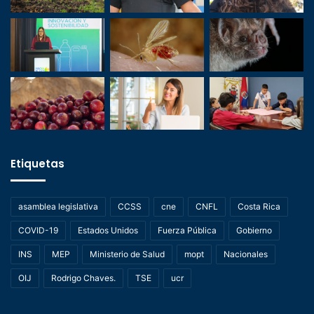
Etiquetas
asamblea legislativa
CCSS
cne
CNFL
Costa Rica
COVID-19
Estados Unidos
Fuerza Pública
Gobierno
INS
MEP
Ministerio de Salud
mopt
Nacionales
OIJ
Rodrigo Chaves.
TSE
ucr