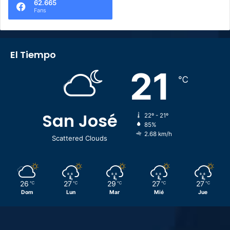
62.665
Fans
El Tiempo
21
℃
San José
22º - 21º
85%
2.68 km/h
Scattered Clouds
26
27
29
27
27
℃
℃
℃
℃
℃
Dom
Lun
Mar
Mié
Jue