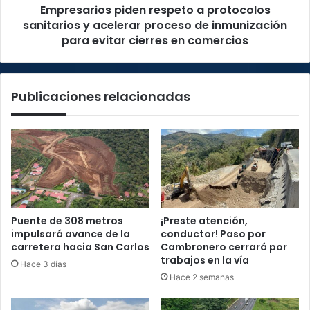
Empresarios piden respeto a protocolos
de
inmunización
sanitarios y acelerar proceso de inmunización
para
para evitar cierres en comercios
evitar
cierres
en
Publicaciones relacionadas
comercios
Puente de 308 metros
¡Preste atención,
impulsará avance de la
conductor! Paso por
carretera hacia San Carlos
Cambronero cerrará por
trabajos en la vía
Hace 3 días
Hace 2 semanas