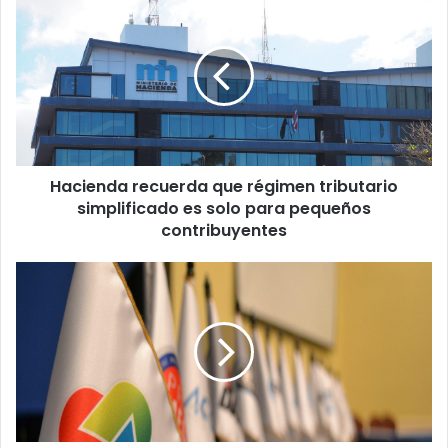
recuerda
que
régimen
tributario
simplificado
es
solo
para
Hacienda recuerda que régimen tributario
pequeños
contribuyentes
simplificado es solo para pequeños
contribuyentes
Empresarios
piden
respeto
a
protocolos
sanitarios
y
acelerar
proceso