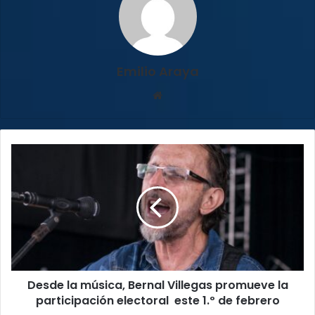
Emilio Araya
Sitio
web
Desde
la
música,
Bernal
Villegas
promueve
la
participación
electoral
Desde la música, Bernal Villegas promueve la
este
1.º
participación electoral este 1.º de febrero
de