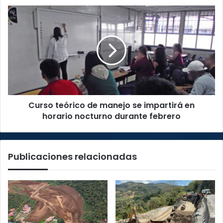
febrero
Curso
teórico
de
manejo
se
impartirá
en
horario
nocturno
Curso teórico de manejo se impartirá en
durante
febrero
horario nocturno durante febrero
Publicaciones relacionadas