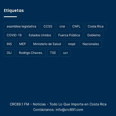
Etiquetas
asamblea legislativa
CCSS
cne
CNFL
Costa Rica
COVID-19
Estados Unidos
Fuerza Pública
Gobierno
INS
MEP
Ministerio de Salud
mopt
Nacionales
OIJ
Rodrigo Chaves.
TSE
ucr
CRC89.1 FM - Noticias - Todo Lo Que Importa en Costa Rica
Contáctanos: info@crc891.com