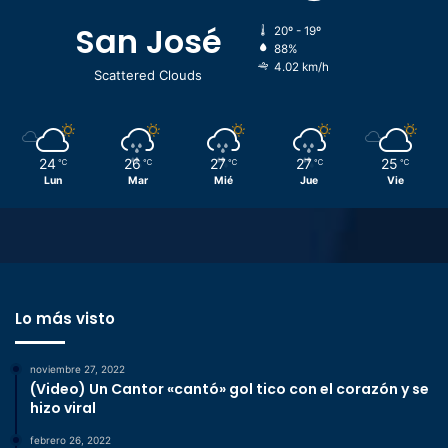
San José
20º - 19º
88%
4.02 km/h
Scattered Clouds
24
26
27
27
25
℃
℃
℃
℃
℃
Lun
Mar
Mié
Jue
Vie
Lo más visto
noviembre 27, 2022
(Video) Un Cantor «cantó» gol tico con el corazón y se
hizo viral
febrero 26, 2022