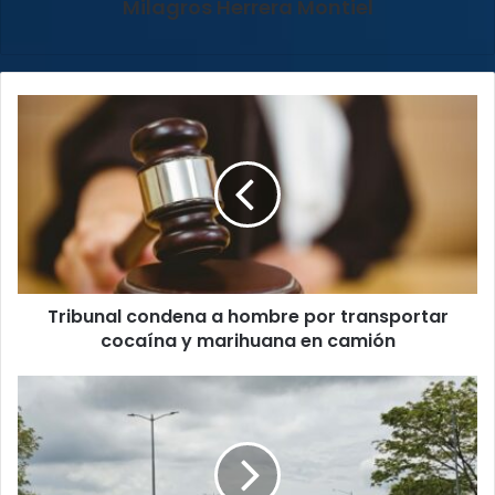
Milagros Herrera Montiel
Tribunal
condena
a
hombre
por
transportar
cocaína
y
marihuana
Tribunal condena a hombre por transportar
en
camión
cocaína y marihuana en camión
Ruta
27
tendrá
reversibilidad
el