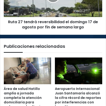
domingo
17
de
agosto
Ruta 27 tendrá reversibilidad el domingo 17 de
por
fin
agosto por fin de semana largo
de
semana
largo
Publicaciones relacionadas
Área de salud Hatillo
Aeropuerto Internacional
amplía a jornada
Juan Santamaría alcanzó
completa la atención
la cifra récord de reportes
domiciliaria para
por interferencias con