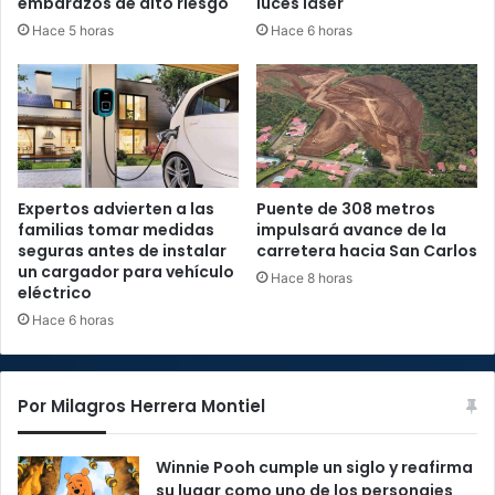
embarazos de alto riesgo
luces láser
Hace 5 horas
Hace 6 horas
Expertos advierten a las
Puente de 308 metros
familias tomar medidas
impulsará avance de la
seguras antes de instalar
carretera hacia San Carlos
un cargador para vehículo
Hace 8 horas
eléctrico
Hace 6 horas
Por Milagros Herrera Montiel
Winnie Pooh cumple un siglo y reafirma
su lugar como uno de los personajes