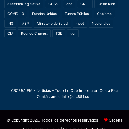
asamblea legislativa
CCSS
cne
CNFL
Costa Rica
COVID-19
Estados Unidos
Fuerza Pública
Gobierno
INS
MEP
Ministerio de Salud
mopt
Nacionales
OIJ
Rodrigo Chaves.
TSE
ucr
CRC89.1 FM - Noticias - Todo Lo Que Importa en Costa Rica
Contáctanos: info@crc891.com
© Copyright 2026, Todos los derechos reservados |
Cadena