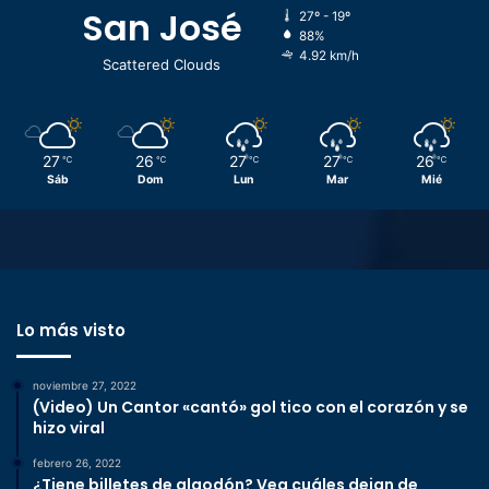
San José
27º - 19º
88%
4.92 km/h
Scattered Clouds
27
26
27
27
26
℃
℃
℃
℃
℃
Sáb
Dom
Lun
Mar
Mié
Lo más visto
noviembre 27, 2022
(Video) Un Cantor «cantó» gol tico con el corazón y se
hizo viral
febrero 26, 2022
¿Tiene billetes de algodón? Vea cuáles dejan de