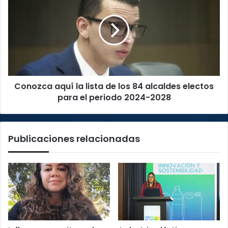
la
lista
de
los
84
alcaldes
electos
Conozca aquí la lista de los 84 alcaldes electos
para
el
para el periodo 2024-2028
periodo
2024-
2028
Publicaciones relacionadas