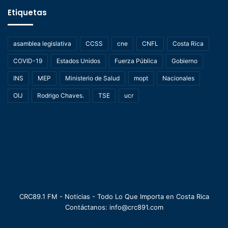
Etiquetas
asamblea legislativa
CCSS
cne
CNFL
Costa Rica
COVID-19
Estados Unidos
Fuerza Pública
Gobierno
INS
MEP
Ministerio de Salud
mopt
Nacionales
OIJ
Rodrigo Chaves.
TSE
ucr
CRC89.1 FM - Noticias - Todo Lo Que Importa en Costa Rica
Contáctanos: info@crc891.com