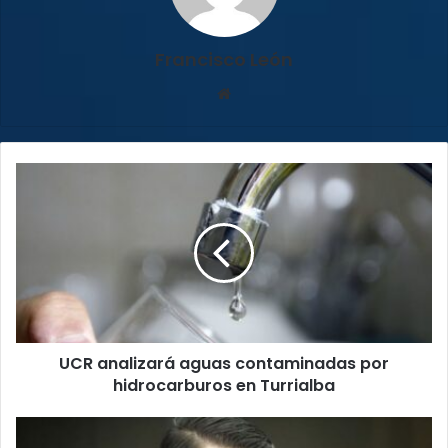
Francisco León
Sitio
web
UCR
analizará
aguas
contaminadas
por
hidrocarburos
en
Turrialba
UCR analizará aguas contaminadas por
hidrocarburos en Turrialba
Conozca
aquí