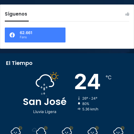
Síguenos
62.661
Fans
El Tiempo
24
℃
San José
26º - 24º
80%
5.36 km/h
Lluvia Ligera