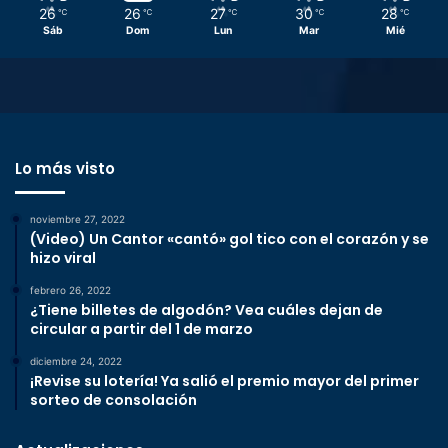
26
26
27
30
28
℃
℃
℃
℃
℃
Sáb
Dom
Lun
Mar
Mié
Lo más visto
noviembre 27, 2022
(Video) Un Cantor «cantó» gol tico con el corazón y se
hizo viral
febrero 26, 2022
¿Tiene billetes de algodón? Vea cuáles dejan de
circular a partir del 1 de marzo
diciembre 24, 2022
¡Revise su lotería! Ya salió el premio mayor del primer
sorteo de consolación